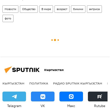
Новости
Общество
В мире
возраст
бикини
актриса
фото
Кыргызстан
КЫРГЫЗСТАН
ПОЛИТИКА
РАДИО SPUTNIK КЫРГЫЗСТАН
Р
Telegram
VK
Макс
Rutube