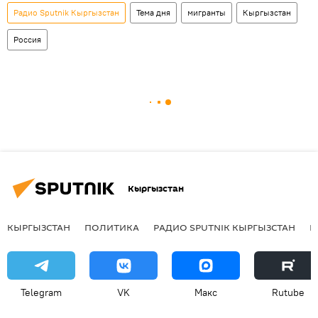
Радио Sputnik Кыргызстан
Тема дня
мигранты
Кыргызстан
Россия
Кыргызстан
КЫРГЫЗСТАН
ПОЛИТИКА
РАДИО SPUTNIK КЫРГЫЗСТАН
Р
Telegram
VK
Макс
Rutube