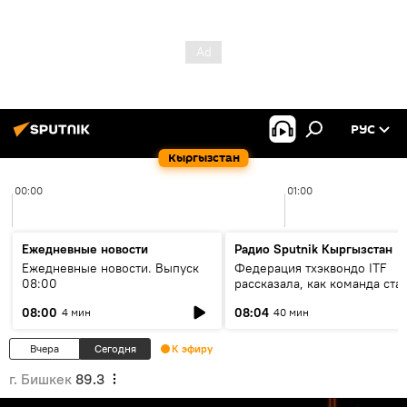
РУС
Кыргызстан
00:00
01:00
Ежедневные новости
Радио Sputnik Кыргызстан
Ежедневные новости. Выпуск
Федерация тхэквондо ITF
08:00
рассказала, как команда ста
жертвой мошенников
08:00
08:04
4 мин
40 мин
Вчера
Сегодня
К эфиру
г. Бишкек
89.3