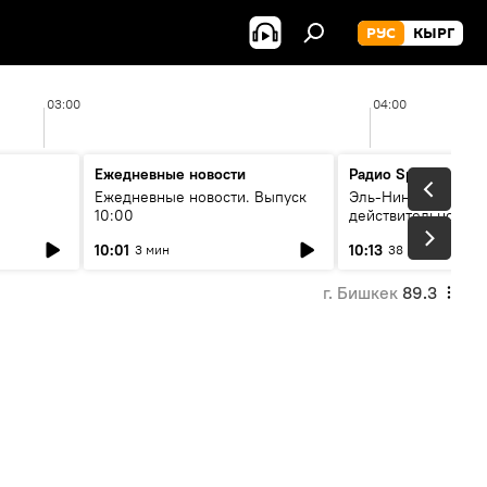
РУС
КЫРГ
03:00
04:00
Ежедневные новости
Радио Sputnik Кыр
Ежедневные новости. Выпуск
Эль-Ниньо, жара и 
10:00
действительно вли
 өнүгүү
погоду в Кыргызст
10:01
10:13
3 мин
38 мин
г. Бишкек
89.3