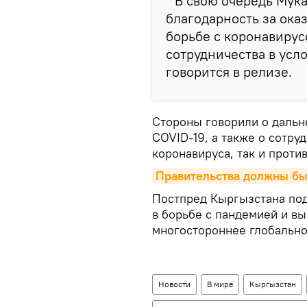
"В свою очередь Мук
благодарность за ок
борьбе с коронавирус
сотрудничества в ус
говорится в релизе.
Стороны говорили о дальн
COVID-19, а также о сотру
коронавируса, так и проти
Правительства должны бы
Постпред Кыргызстана по
в борьбе с пандемией и в
многостороннее глобально
Новости
В мире
Кыргызстан