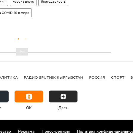
ния
коронавирус
благодарность
 COVID-19 в мире
ОЛИТИКА
РАДИО SPUTNIK КЫРГЫЗСТАН
РОССИЯ
СПОРТ
e
OK
Дзен
чество
Реклама
Пресс-релизы
Политика конфиденциально