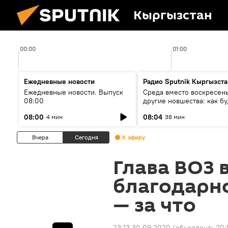
Кыргызстан
00:00
01:00
Ежедневные новости
Радио Sputnik Кыргызста
Ежедневные новости. Выпуск
Среда вместо воскресень
08:00
другие новшества: как бу
проходить выборы в КР?
08:00
08:04
4 мин
38 мин
Вчера
Сегодня
К эфиру
Глава ВОЗ 
благодарн
— за что
23:13 30.09.2020
(обновлено:
20: