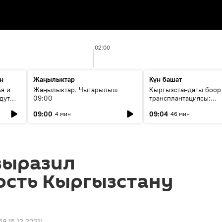
02:00
н
Жаңылыктар
Күн башат
я и
Жаңылыктар. Чыгарылыш
Кыргызстандагы боор
дут
09:00
трансплантациясы:
жетишкендиктер жана
09:00
09:04
4 мин
46 мин
келечеги
выразил
ость Кыргызстану
59 15.12.2021
)