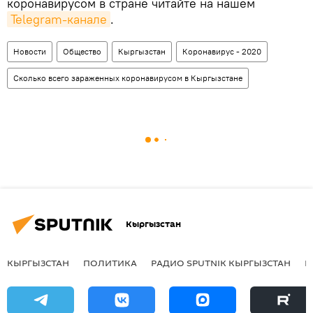
коронавирусом в стране читайте на нашем
Telegram-канале
.
Новости
Общество
Кыргызстан
Коронавирус - 2020
Сколько всего зараженных коронавирусом в Кыргызстане
Кыргызстан
КЫРГЫЗСТАН
ПОЛИТИКА
РАДИО SPUTNIK КЫРГЫЗСТАН
Р