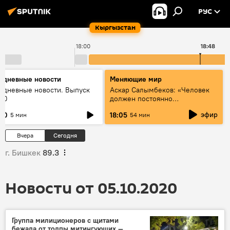
РУС
Кыргызстан
18:00
18:48
едневные новости
Меняющие мир
едневные новости. Выпуск
Аскар Салымбеков: «Человек
:00
должен постоянно
совершенствоваться»
эфир
:00
18:05
5 мин
54 мин
Вчера
Сегодня
г. Бишкек
89.3
Новости от 05.10.2020
Группа милиционеров с щитами
бежала от толпы митингующих —