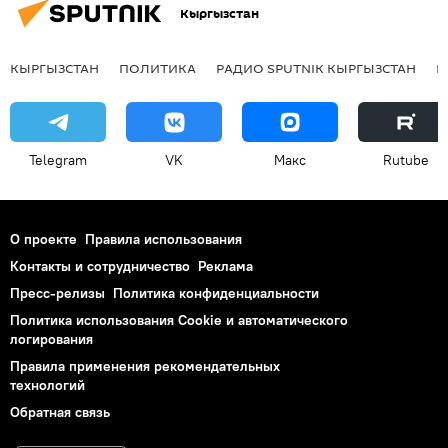
Кыргызстан
КЫРГЫЗСТАН
ПОЛИТИКА
РАДИО SPUTNIK КЫРГЫЗСТАН
Р
Telegram
VK
Макс
Rutube
О проекте
Правила использования
Контакты и сотрудничество
Реклама
Пресс-релизы
Политика конфиденциальности
Политика использования Cookie и автоматического
логирования
Правила применения рекомендательных
технологий
Обратная связь