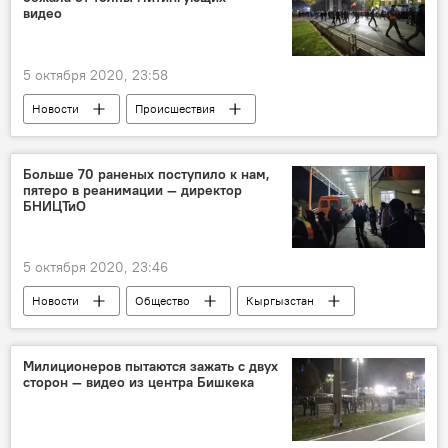
видео
5 октября 2020, 23:58
Новости
Происшествия
Кыргызстан
Общество
Бишкек
толпа
милиция
Больше 70 раненых поступило к нам,
пятеро в реанимации — директор
Ситуация в Кыргызстане после парламентских выборов
БНИЦТиО
5 октября 2020, 23:46
Новости
Общество
Кыргызстан
Происшествия
Ситуация в Кыргызстане после парламентских выборов
Милиционеров пытаются зажать с двух
сторон — видео из центра Бишкека
раненый
столкновения
милиция
митинг
Сабырбек Джумабеков