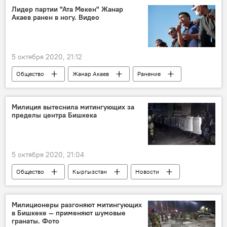
раненый
Общество
Лидер партии "Ата Мекен" Жанар
Акаев ранен в ногу. Видео
Ситуация в Кыргызстане после парламентских выборов
фото
5 октября 2020, 21:12
Общество
Жанар Акаев
Ранение
митинг
разгон
Ситуация в Кыргызстане после парламентских выборов
Милиция вытеснила митингующих за
пределы центра Бишкека
Кыргызстан
5 октября 2020, 21:04
Общество
Кыргызстан
Новости
Бишкек
митинг
разгон
граната
Милиционеры разгоняют митингующих
в Бишкеке — применяют шумовые
Ситуация в Кыргызстане после парламентских выборов
гранаты. Фото