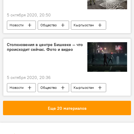
5 октября 2020, 20:50
Новости
Общество
Кыргызстан
Происшествия
Бишкек
митинг
разгон
милиция
граната
Столкновения в центре Бишкеке — что
происходит сейчас. Фото и видео
Ситуация в Кыргызстане после парламентских выборов
5 октября 2020, 20:36
Новости
Общество
Кыргызстан
Политика
Бишкек
выборы
митинг
разгон
прямой эфир
Еще 20 материалов
Ситуация в Кыргызстане после парламентских выборов