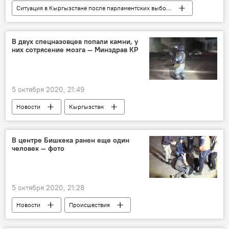
Ситуация в Кыргызстане после парламентских выборов
Новости
Общество
Кыргызстан
видео
Мультимедиа
В двух спецназовцев попали камни, у
них сотрясение мозга — Минздрав КР
Происшествия
милиция
Бишкек
митинг
5 октября 2020, 21:49
Новости
Кыргызстан
Происшествия
Общество
Бишкек
митинг
спецназ
Ранение
В центре Бишкека ранен еще один
человек — фото
пострадавшие
Ситуация в Кыргызстане после парламентских выборов
5 октября 2020, 21:28
Новости
Происшествия
Кыргызстан
Бишкек
митинг