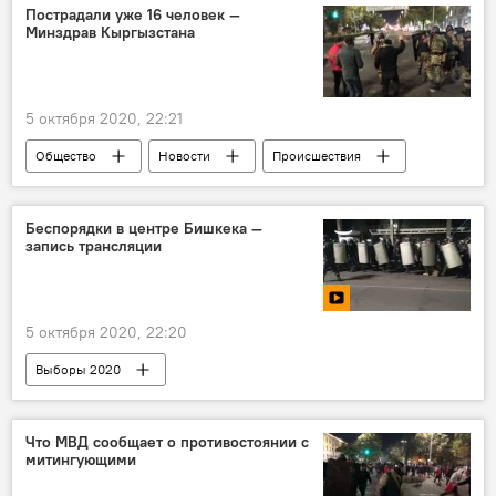
разгон
стычка
милиция
Пострадали уже 16 человек —
Минздрав Кыргызстана
выборы
фото
5 октября 2020, 22:21
Общество
Новости
Происшествия
Кыргызстан
Бишкек
митинг
пострадавшие
количество
Беспорядки в центре Бишкека —
запись трансляции
Ситуация в Кыргызстане после парламентских выборов
5 октября 2020, 22:20
Выборы 2020
Голосование за депутатов Жогорку Кенеша Кыргызстана — 2020
Выборы в Кыргызстане — 2020
Что МВД сообщает о противостоянии с
митингующими
Выборы депутатов Жогорку Кенеша Кыргызстана — 2020