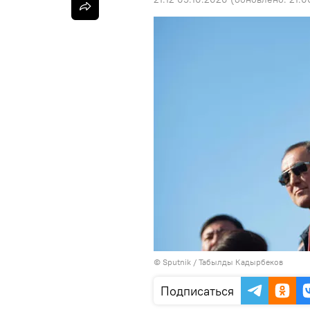
©
Sputnik / Табылды Кадырбеков
Подписаться