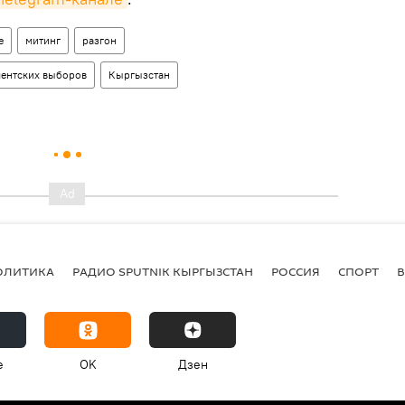
е
митинг
разгон
ментских выборов
Кыргызстан
ОЛИТИКА
РАДИО SPUTNIK КЫРГЫЗСТАН
РОССИЯ
СПОРТ
e
OK
Дзен