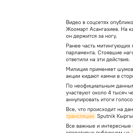
Видео в соцсетях опублик
Жоомарт Асангазиев. На ка
он держится за ногу.
Ранее часть митингующих 
парламента. Стоявшие наг
ответили на эти действия.
Милиция применяет шумовы
акции кидают камни в стор
По неофициальным данным, 
участвуют около 4 тысяч ч
аннулировать итоги голос
Все, что происходит на да
трансляции
Sputnik Кыргы
Все важные и интересные 
оперативно публикуем на