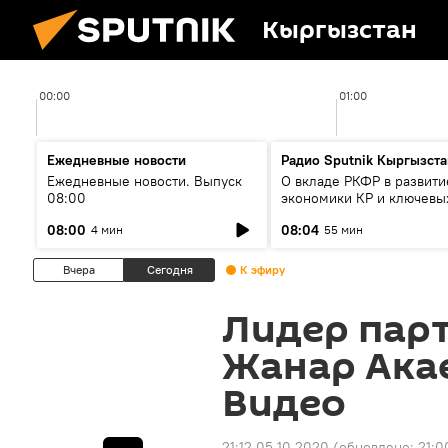
Кыргызстан
00:00
01:00
Ежедневные новости
Радио Sputnik Кыргызста
Ежедневные новости. Выпуск
О вкладе РКФР в развити
08:00
экономики КР и ключевы
секторах до 2030 года
08:00
08:04
4 мин
55 мин
Вчера
Сегодня
К эфиру
Лидер парт
Жанар Акае
Видео
21:12 05.10.2020
(обновлено:
21:0