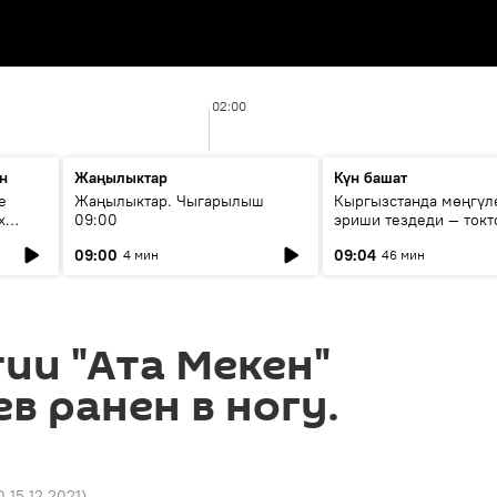
02:00
н
Жаңылыктар
Күн башат
е
Жаңылыктар. Чыгарылыш
Кыргызстанда мөңгүл
х
09:00
эриши тездеди — токт
мүмкүн эмеспи?
09:00
09:04
4 мин
46 мин
ии "Ата Мекен"
в ранен в ногу.
0 15.12.2021
)