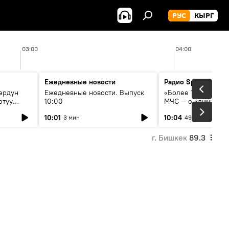
РУС
КЫРГ
03:00
04:00
Ежедневные новости
Радио Sputnik Кыр
өрдүн
Ежедневные новости. Выпуск
«Более 1200 сёл в 
отуу
10:00
МЧС — о климате, 
системе оповещен
10:01
10:04
3 мин
49 мин
населения
г. Бишкек
89.3