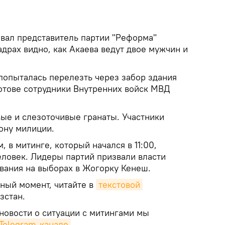
овал представитель партии "Реформа"
драх видно, как Акаева ведут двое мужчин и
попыталась перелезть через забор здания
отове сотрудники Внутренних войск МВД
е и слезоточивые гранаты. Участники
ону милиции.
в митинге, который начался в 11:00,
еловек. Лидеры партий призвали власти
ования на выборах в Жогорку Кенеш.
нный момент, читайте в
текстовой 
зстан.
новости о ситуации с митингами мы
Telegram-канале
.