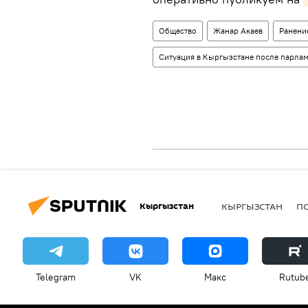
Общество
Жанар Акаев
Ранени
Ситуация в Кыргызстане после парла
Кыргызстан
КЫРГЫЗСТАН
П
Telegram
VK
Макс
Rutub