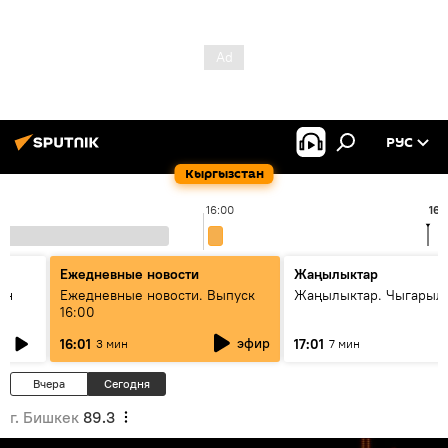
РУС
Кыргызстан
16:00
16:
Ежедневные новости
Жаңылыктар
ан
Ежедневные новости. Выпуск
Жаңылыктар. Чыгарыл
16:00
эфир
16:01
17:01
3 мин
7 мин
Вчера
Сегодня
г. Бишкек
89.3