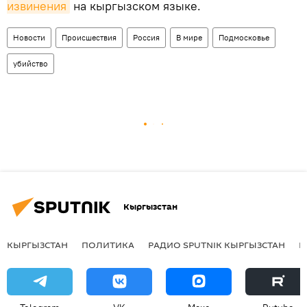
извинения
на кыргызском языке.
Новости
Происшествия
Россия
В мире
Подмосковье
убийство
Кыргызстан
КЫРГЫЗСТАН
ПОЛИТИКА
РАДИО SPUTNIK КЫРГЫЗСТАН
Р