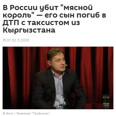
В России убит "мясной
король" — его сын погиб в
ДТП с таксистом из
Кыргызстана
15:01 02.11.2020
© Фото /
Телеканал "ПроБизнес"