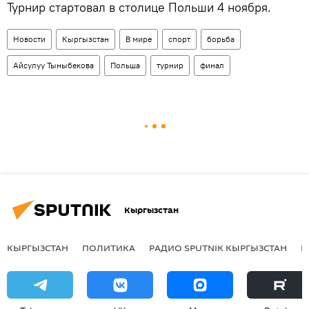
Турнир стартовал в столице Польши 4 ноября.
Новости
Кыргызстан
В мире
спорт
борьба
Айсулуу Тыныбекова
Польша
турнир
финал
Кыргызстан
КЫРГЫЗСТАН
ПОЛИТИКА
РАДИО SPUTNIK КЫРГЫЗСТАН
Р