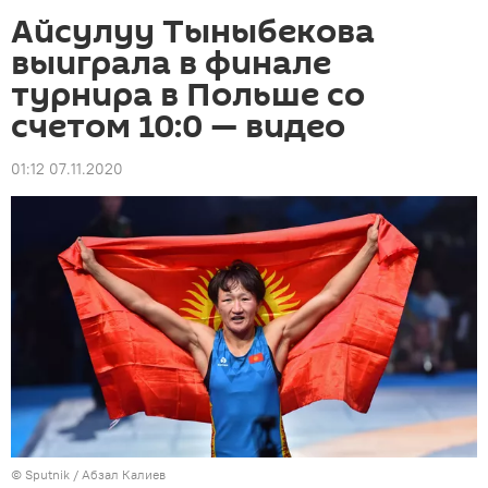
Айсулуу Тыныбекова
выиграла в финале
турнира в Польше со
счетом 10:0 — видео
01:12 07.11.2020
©
Sputnik
/ Абзал Калиев