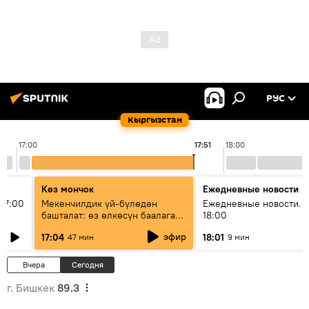
РУС
Кыргызстан
17:00
17:51
18:00
Көз мончок
Ежедневные новости
17:00
Мекенчилдик үй-бүлөдөн
Ежедневные новости. 
башталат: өз өлкөсүн баалаган
18:00
муунду кантип тарбиялоо
эфир
17:04
18:01
47 мин
9 мин
керек?
Вчера
Сегодня
г. Бишкек
89.3