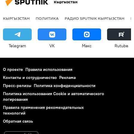
Кыргызстан
КЫРГЫЗСТАН
ПОЛИТИКА
РАДИО SPUTNIK КЫРГЫЗСТАН
Р
Telegram
VK
Макс
Rutube
О проекте
Правила использования
Контакты и сотрудничество
Реклама
Пресс-релизы
Политика конфиденциальности
Политика использования Cookie и автоматического
логирования
Правила применения рекомендательных
технологий
Обратная связь