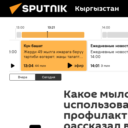
Кыргызстан
13:00
13:21
14:00
Күн башат
Ежедневные новос
ыш 13:00
Жерди 49 жылга ижарага берүү
Ежедневные новост
тартиби өзгөрөт: жаңы талаптар
14:00
эмнени көздөйт?
эфир
13:04
14:01
44 мин
3 мин
Вчера
Сегодня
Какое мыл
использова
профилакт
рассказал 