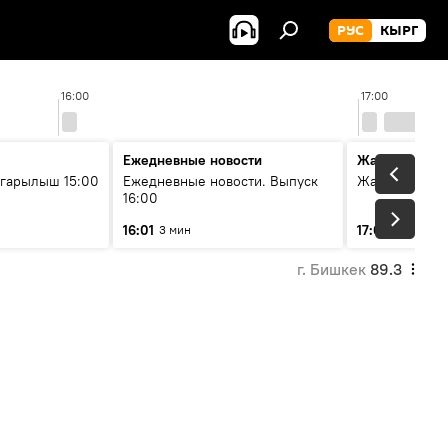
РУС
КЫРГ
16:00
17:00
Ежедневные новости
Жаңылыктар
гарылыш 15:00
Ежедневные новости. Выпуск
Жаңылыктар.
16:00
16:01
17:01
3 мин
3 мин
г. Бишкек
89.3