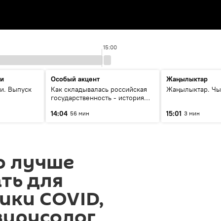
15:00
ти
Особый акцент
Жаңылыктар
и. Выпуск
Как складывалась российская
Жаңылыктар. Чы
государственность - история
России и геополитика Евразии
14:04
15:01
56 мин
3 мин
глазами аналитиков
о лучше
ть для
ики COVID,
вирусолог