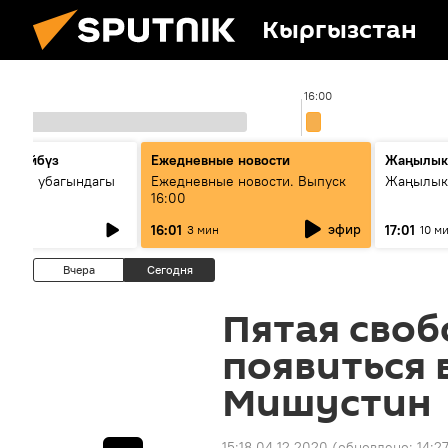
Кыргызстан
15:00
16:00
сүйлөйбүз
Ежедневные новости
Жаңылык
 — өз убагындагы
Ежедневные новости. Выпуск
Жаңылыкт
16:00
рологиялык кызмат
эфир
16:01
17:01
3 мин
10 м
ндөтүлүүдө
Вчера
Сегодня
Пятая сво
появиться 
Мишустин
15:18 04.12.2020
(обновлено:
14:2