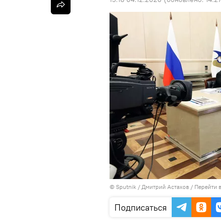
©
Sputnik
/ Дмитрий Астахов
/
Перейти 
Подписаться