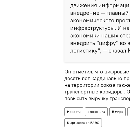
движения информации
внедрение — главный
экономического прост
инфраструктуры. И н
экономики наших стра
внедрить "цифру" во в
логистику", — сказал
Он отметил, что цифровые
десять лет кардинально п
на территории союза такж
транспортные коридоры. О
повысить выручку транспо
Новости
экономика
В мире
Кыргызстан в ЕАЭС