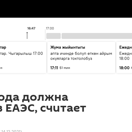
16:47
17:00
тар
Жума жыйынтыгы
Ежедн
ар. Чыгарылыш 17:00
апта ичинде болуп өткөн айрым
Ежедн
окуяларга токтолобуз
18:00
17:11
18:00
ин
51 мин
бода должна
в ЕАЭС, считает
7 14.12.2021
)