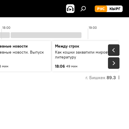
РУС
КЫРГ
18:00
19:00
евные новости
Между строк
евные новости. Выпуск
Как кошки захватили мировую
литературу
18:06
6 мин
49 мин
г. Бишкек
89.3