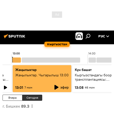
РУС
Кыргызстан
13:00
14:00
Жаңылыктар
Күн башат
ела
Жаңылыктар. Чыгарылыш 13:00
Кыргызстандагы боор
еных
трансплантациясы:
жетишкендиктер жана 
эфир
13:01
13:08
7 мин
46 мин
келечеги
Вчера
Сегодня
г. Бишкек
89.3