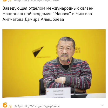
/6
©
Sputnik / Табылды Кадырбеков
Заведующая отделом международных связей
Национальной академии "Манаса" и Чингиза
Айтматова Дамира Алышбаева
6
/6
©
Sputnik / Табылды Кадырбеков