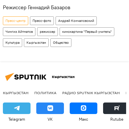
Режиссер Геннадий Базаров
Пресс-центр
Пресс-фото
Андрей Кончаловский
Чингиз Айтматов
режиссер
кинокартина "Первый учитель"
Культура
Кыргызстан
Общество
Кыргызстан
КЫРГЫЗСТАН
ПОЛИТИКА
РАДИО SPUTNIK КЫРГЫЗСТАН
Р
Telegram
VK
Макс
Rutube