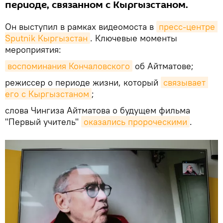
периоде, связанном с Кыргызстаном.
Он выступил в рамках видеомоста в
пресс-центре 
Sputnik Кыргызстан
. Ключевые моменты
мероприятия:
воспоминания Кончаловского
об Айтматове;
режиссер о периоде жизни, который
связывает 
его с Кыргызстаном
;
слова Чингиза Айтматова о будущем фильма
"Первый учитель"
оказались пророческими
.