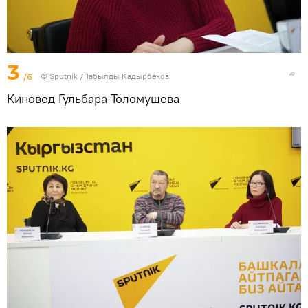
3
/6
©
Sputnik / Табылды Кадырбеков
Киновед Гульбара Толомушева