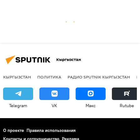
Кыргызстан
КЫРГЫЗСТАН
ПОЛИТИКА
РАДИО SPUTNIK КЫРГЫЗСТАН
Р
Telegram
VK
Макс
Rutube
О проекте
Правила использования
Контакты и сотрудничество
Реклама