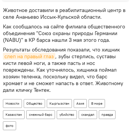
Животное доставили в реабилитационный центр в
селе Ананьево Иссык-Кульской области.
Как сообщалось на сайте филиала общественного
объединения "Союз охраны природы Германии
(NABU)" в КР барса нашли 3 мая этого года.
Результаты обследования показали, что хищник
слеп на правый глаз
, зубы стерлись, суставы
кисти левой ноги, а также пасть и нос
повреждены. Как уточнялось, хищника поймал
хозяин теленка, поскольку видел, что барс
хромает и не сможет напасть в ответ. Животному
дали кличку Тентек.
Новости
Общество
Кыргызстан
Азия
В мире
Казахстан
снежный барс
убийство
скандал
правда
фото