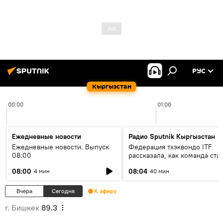
РУС
Кыргызстан
00:00
01:00
Ежедневные новости
Радио Sputnik Кыргызстан
Ежедневные новости. Выпуск
Федерация тхэквондо ITF
08:00
рассказала, как команда ста
жертвой мошенников
08:00
08:04
4 мин
40 мин
Вчера
Сегодня
К эфиру
г. Бишкек
89.3