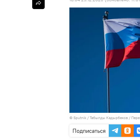
©
Sputnik / Табылды Кадырбеков
/
Пере
Подписаться