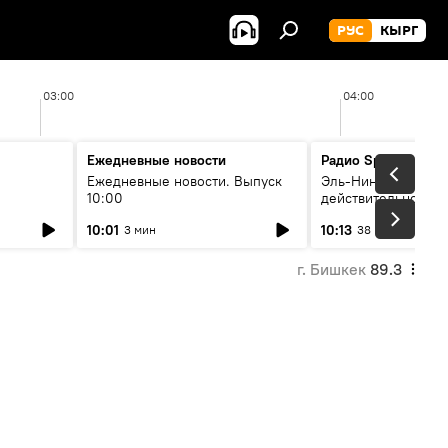
РУС
КЫРГ
03:00
04:00
Ежедневные новости
Радио Sputnik Кыр
Ежедневные новости. Выпуск
Эль-Ниньо, жара и 
10:00
действительно вли
 өнүгүү
погоду в Кыргызст
10:01
10:13
3 мин
38 мин
г. Бишкек
89.3