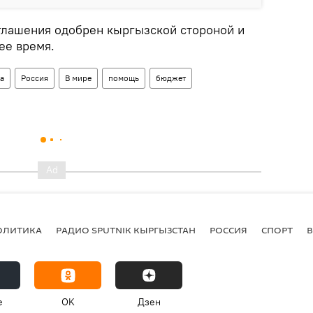
оглашения одобрен кыргызской стороной и
ее время.
а
Россия
В мире
помощь
бюджет
ОЛИТИКА
РАДИО SPUTNIK КЫРГЫЗСТАН
РОССИЯ
СПОРТ
e
OK
Дзен