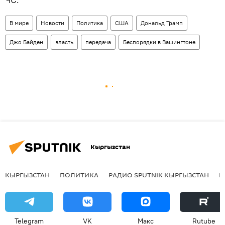
В мире
Новости
Политика
США
Дональд Трамп
Джо Байден
власть
передача
Беспорядки в Вашингтоне
Кыргызстан
КЫРГЫЗСТАН
ПОЛИТИКА
РАДИО SPUTNIK КЫРГЫЗСТАН
Р
Telegram
VK
Макс
Rutube