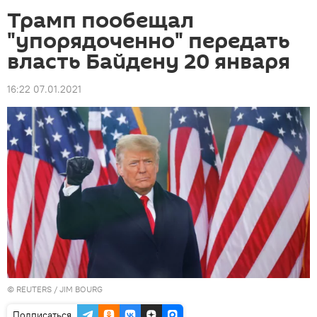
Трамп пообещал
"упорядоченно" передать
власть Байдену 20 января
16:22 07.01.2021
©
REUTERS
/ JIM BOURG
Подписаться