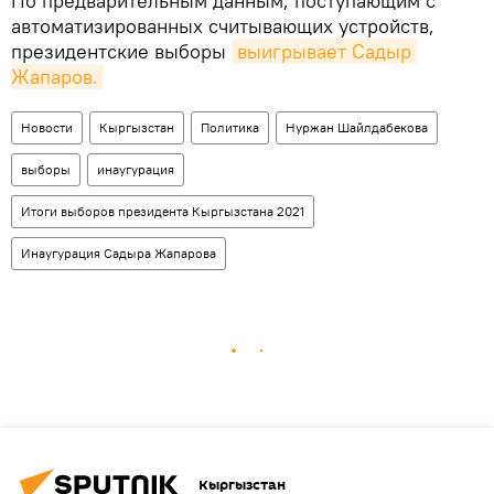
По предварительным данным, поступающим с
автоматизированных считывающих устройств,
президентские выборы
выигрывает Садыр 
Жапаров.
Новости
Кыргызстан
Политика
Нуржан Шайлдабекова
выборы
инаугурация
Итоги выборов президента Кыргызстана 2021
Инаугурация Садыра Жапарова
Кыргызстан