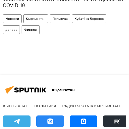
COVID-19.
Новости
Кыргызстан
Политика
Кубатбек Боронов
допрос
Финпол
Кыргызстан
КЫРГЫЗСТАН
ПОЛИТИКА
РАДИО SPUTNIK КЫРГЫЗСТАН
Р