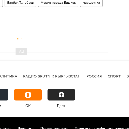
н
Балбак Тулобаев
Мэрия города Бишкек
маршрутка
ОЛИТИКА
РАДИО SPUTNIK КЫРГЫЗСТАН
РОССИЯ
СПОРТ
e
OK
Дзен
чество
Реклама
Пресс-релизы
Политика конфиденциально