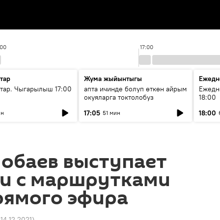
:00
17:00
тар
Жума жыйынтыгы
Ежедн
ар. Чыгарылыш 17:00
апта ичинде болуп өткөн айрым
Ежедн
окуяларга токтолобуз
18:00
17:05
18:00
ин
51 мин
лобаев выступает
ии с маршрутками
рямого эфира
 14.12.2021
)