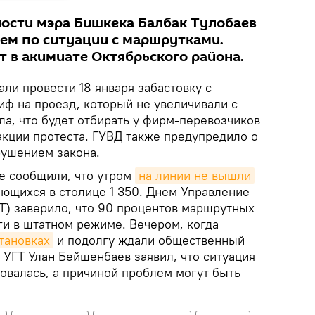
ости мэра Бишкека Балбак Тулобаев
ем по ситуации с маршрутками.
 в акимиате Октябрьского района.
ли провести 18 января забастовку с
иф на проезд, который не увеличивали с
ла, что будет отбирать у фирм-перевозчиков
акции протеста. ГУВД также предупредило о
рушением закона.
е сообщили, что утром
на линии не вышли
ющихся в столице 1 350. Днем Управление
ГТ) заверило, что 90 процентов маршрутных
ги в штатном режиме. Вечером, когда
тановках
и подолгу ждали общественный
а УГТ Улан Бейшенбаев заявил, что ситуация
овалась, а причиной проблем могут быть