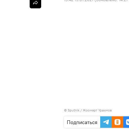
©
Sputnik
/ Жоомарт Ураимов
Подписаться