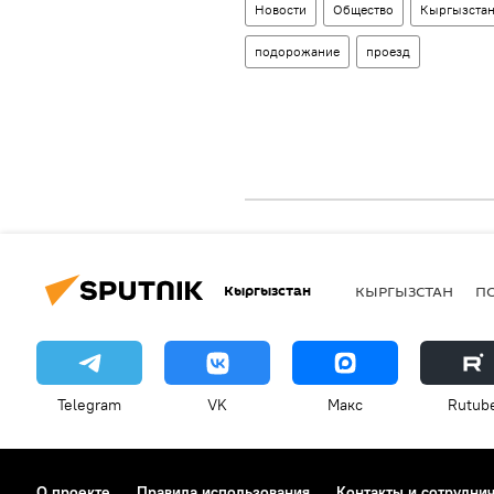
Новости
Общество
Кыргызста
подорожание
проезд
Кыргызстан
КЫРГЫЗСТАН
П
Telegram
VK
Макс
Rutub
О проекте
Правила использования
Контакты и сотрудни