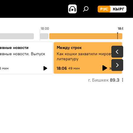
РУС
КЫРГ
18:00
18:52
1
евные новости
Между строк
евные новости. Выпуск
Как кошки захватили мировую
литературу
эфир
18:06
6 мин
49 мин
г. Бишкек
89.3