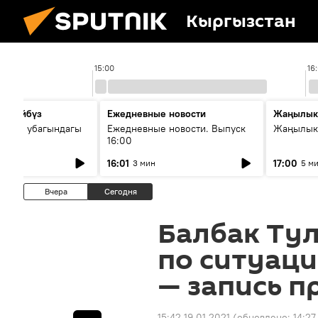
Кыргызстан
15:00
16
сүйлөйбүз
Ежедневные новости
Жаңылык
 — өз убагындагы
Ежедневные новости. Выпуск
Жаңылыкт
16:00
рологиялык кызмат
16:01
17:00
3 мин
5 м
ндөтүлүүдө
Вчера
Сегодня
Балбак Ту
по ситуац
— запись п
15:42 19.01.2021
(обновлено:
14:27