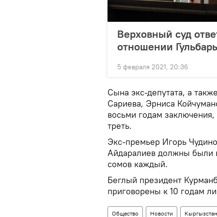
Верховный суд отве
отношении Гульба
5 февраля 2021, 20:36
Сына экс-депутата, а такж
Сариева, Эрниса Койчуман
восьми годам заключения, 
треть.
Экс-премьер Игорь Чудин
Айдаралиев должны были 
сомов каждый.
Беглый президент Курман
приговорены к 10 годам л
Общество
Новости
Кыргызста