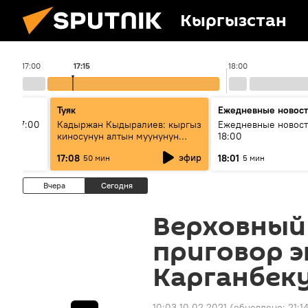
Кыргызстан
17:00
17:15
18:00
Туяк
Ежедневные новос
ыш 17:00
Кадыржан Кыдыралиев: кыргыз
Ежедневные новост
киносунун алтын муунунун
18:00
өкүлү
эфир
17:08
18:01
50 мин
5 мин
Вчера
Сегодня
Верховный
приговор э
Карганбек
10:03 10.02.2021
(обновлено:
21:1