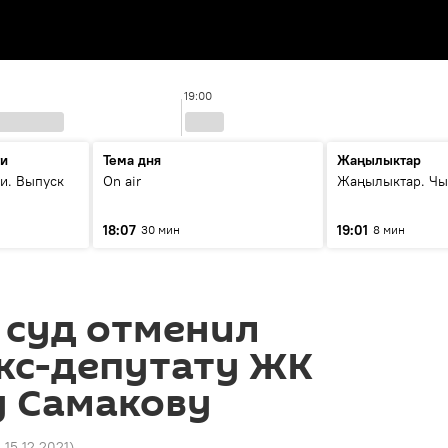
19:00
ти
Тема дня
Жаңылыктар
и. Выпуск
On air
Жаңылыктар. Чы
18:07
19:01
30 мин
8 мин
 суд отменил
кс-депутату ЖК
у Самакову
4 15.12.2021
)