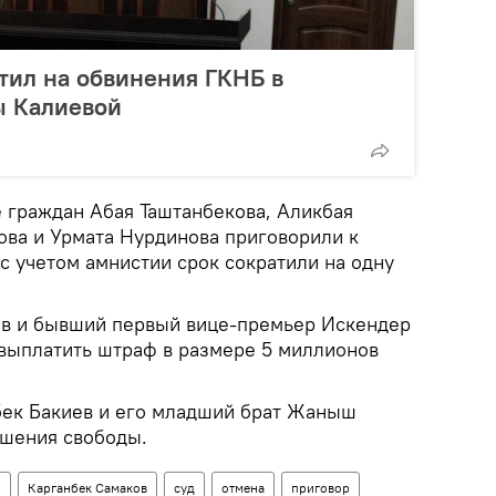
тил на обвинения ГКНБ в
ры Калиевой
е граждан Абая Таштанбекова, Аликбая
ова и Урмата Нурдинова приговорили к
с учетом амнистии срок сократили на одну
ов и бывший первый вице-премьер Искендер
выплатить штраф в размере 5 миллионов
бек Бакиев и его младший брат Жаныш
ишения свободы.
н
Карганбек Самаков
суд
отмена
приговор