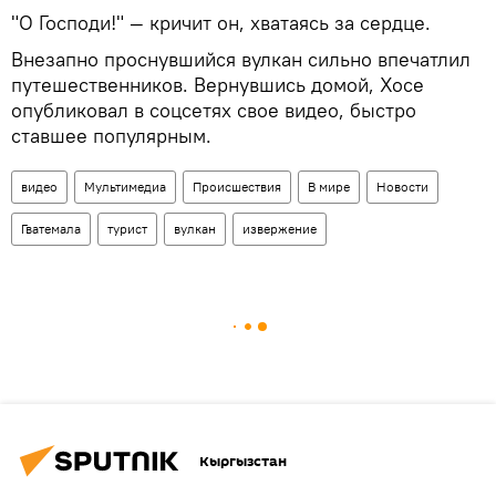
"О Господи!" — кричит он, хватаясь за сердце.
Внезапно проснувшийся вулкан сильно впечатлил
путешественников. Вернувшись домой, Хосе
опубликовал в соцсетях свое видео, быстро
ставшее популярным.
видео
Мультимедиа
Происшествия
В мире
Новости
Гватемала
турист
вулкан
извержение
Кыргызстан