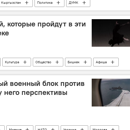
Кыргызстан
Политика
ДУМК
 Токтомушев
деньги
президент
 Максатбека Токтомушева
, которые пройдут в эти
еке
Культура
Общество
Бишкек
Афиша
отдых
досуг
выставка
ый военный блок против
 у него перспективы
Мнение
НАТО
Украина
Молдова