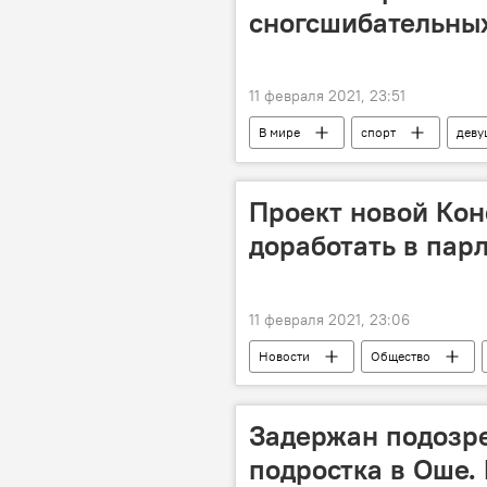
сногсшибательны
11 февраля 2021, 23:51
В мире
спорт
деву
MMA
сексуальность
Проект новой Кон
доработать в пар
11 февраля 2021, 23:06
Новости
Общество
Садыр Жапаров
Проект нов
Задержан подозр
подростка в Оше. 