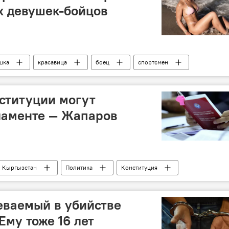
х девушек-бойцов
шка
красавица
боец
спортсмен
фото
ституции могут
ламенте — Жапаров
Кыргызстан
Политика
Конституция
ой Конституции и референдум
еваемый в убийстве
Ему тоже 16 лет