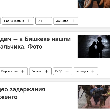
Происшествия
Ош
убийство
ждем — в Бишкеке нашли
альчика. Фото
Кыргызстан
Бишкек
ГУВД
милиция
део задержания
Дженго