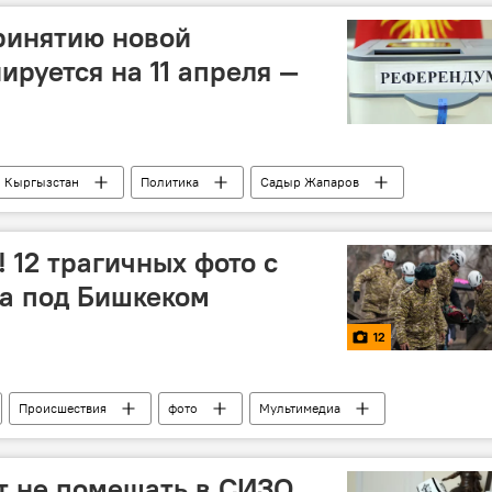
ринятию новой
ируется на 11 апреля —
Кыргызстан
Политика
Садыр Жапаров
Проект новой Конституции и референдум
 12 трагичных фото с
а под Бишкеком
12
Происшествия
фото
Мультимедиа
Аламудунский район
взрыв
дом
ком, где погиб мальчик
т не помещать в СИЗО