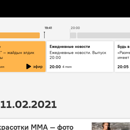
19:41
20:00
р
Ежедневные новости
Будь в
а" — жайдын элдик
Ежедневные новости. Выпуск
«Разме
сы
20:00
имеет
экспер
эфир
20:00
20:05
мин
4 мин
Росси
образ
11.02.2021
красотки MMA — фото