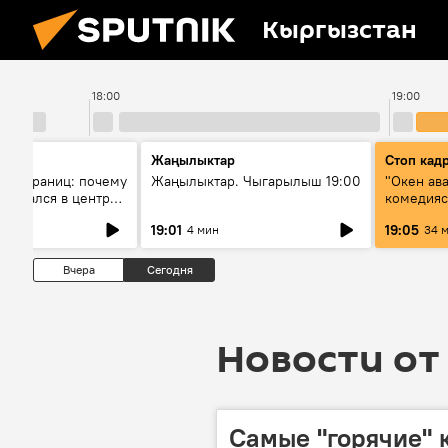
Кыргызстан
18:00
19:00
Жаңылыктар
Стоп кад
без границ: почему
Жаңылыктар. Чыгарылыш 19:00
"Окен ав
оказался в центре
комедия
знеса
19:01
19:05
4 мин
34 
Вчера
Сегодня
Новости от 
Самые "горячие" 