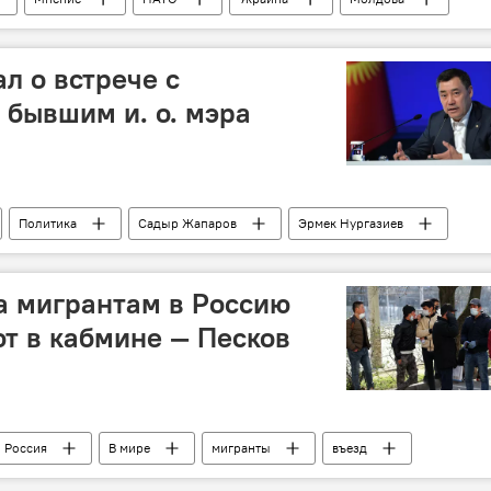
ные
боеготовность
Россия
В мире
л о встрече с
бывшим и. о. мэра
Политика
Садыр Жапаров
Эрмек Нургазиев
ек
кадры
а мигрантам в Россию
т в кабмине — Песков
Россия
В мире
мигранты
въезд