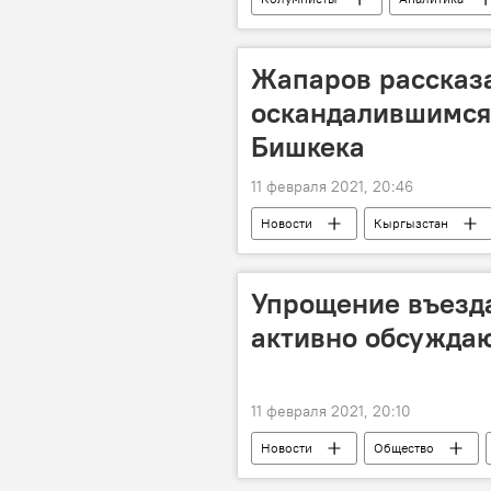
Грузия
Крым
воен
Жапаров рассказа
оскандалившимся 
Бишкека
11 февраля 2021, 20:46
Новости
Кыргызстан
скандал
мэр
Бишк
Упрощение въезд
активно обсуждаю
11 февраля 2021, 20:10
Новости
Общество
правительство
обсуждение