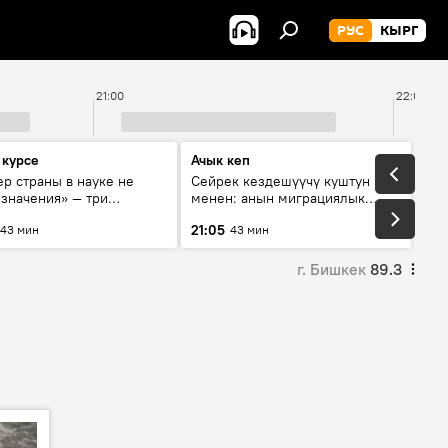
РУС
КЫРГ
21:00
22:00
 курсе
Ачык кеп
р страны в науке не
Сейрек кездешүүчү куштун изи
 значения» — три
менен: анын миграциялык
та о сотрудничестве
жолу эмнеден кабар берет?
21:05
43 мин
43 мин
и и Кыргызстана в
овании и исследованиях
г. Бишкек
89.3