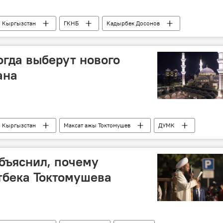
Кыргызстан
ГКНБ
Кадырбек Досонов
а криминального авторитета Дженго
огда выберут нового
ана
Кыргызстан
Максат ажы Токтомушев
ДУМК
адержание экс-муфтия Кыргызстана Максатбека Токтомушева
бъяснил, почему
тбека Токтомушева