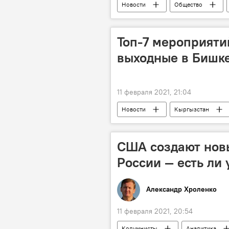
Новости
Общество
Садыр Жапаров
Максат ажы
Задержание экс-муфтия Кыргызстана
Топ-7 мероприятий
выходные в Бишк
11 февраля 2021, 21:04
Новости
Кыргызстан
мероприятия
выходные
Афиша выходных в Бишкеке
США создают нов
России — есть ли
Александр Хроленко
11 февраля 2021, 20:54
Колумнисты
Аналитика