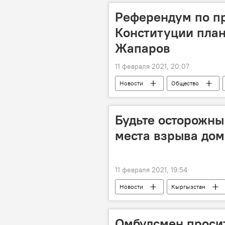
Референдум по п
Конституции план
Жапаров
11 февраля 2021, 20:07
Новости
Общество
Конституция
референдум
Будьте осторожны!
места взрыва дом
11 февраля 2021, 19:54
Новости
Кыргызстан
Бишкек
Чуйская область
село
Взрыв дома под Бишке
Омбудсмен проси