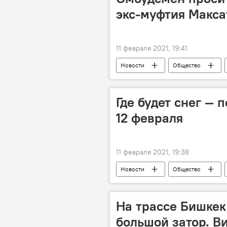
экс-муфтия Макса
11 февраля 2021, 19:41
Новости
Общество
омбудсмен
взятка
Задержание экс-муфтия Кыргызстана
Где будет снег — 
12 февраля
11 февраля 2021, 19:38
Новости
Общество
Прогноз погоды по Кыргызстану
На трассе Бишкек
большой затор. В