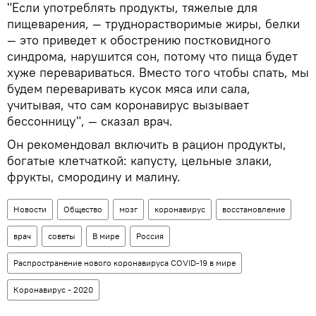
"Если употреблять продукты, тяжелые для
пищеварения, — труднорастворимые жиры, белки
— это приведет к обострению постковидного
синдрома, нарушится сон, потому что пища будет
хуже перевариваться. Вместо того чтобы спать, мы
будем переваривать кусок мяса или сала,
учитывая, что сам коронавирус вызывает
бессонницу", — сказал врач.
Он рекомендовал включить в рацион продукты,
богатые клетчаткой: капусту, цельные злаки,
фрукты, смородину и малину.
Новости
Общество
мозг
коронавирус
восстановление
врач
советы
В мире
Россия
Распространение нового коронавируса COVID-19 в мире
Коронавирус - 2020