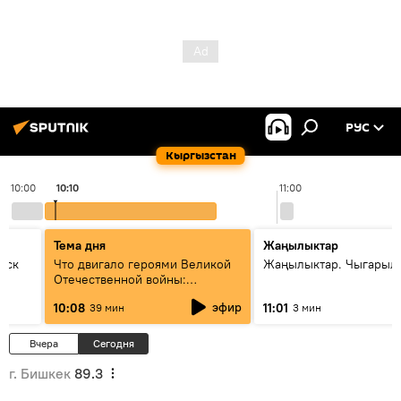
РУС
Кыргызстан
10:00
10:10
11:00
Тема дня
Жаңылыктар
уск
Что двигало героями Великой
Жаңылыктар. Чыгарылы
Отечественной войны:
вспоминая Чолпонбая
эфир
10:08
11:01
39 мин
3 мин
Тулебердиева
Вчера
Сегодня
г. Бишкек
89.3