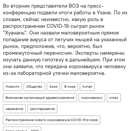
Во вторник представители ВОЗ на пресс-
конференции подвели итоги работы в Ухане. По их
словам, сейчас неизвестно, какую роль в
распространении COVID-19 сыграл рынок
"Хуанань". Они назвали маловероятным прямое
попадание вируса от летучих мышей на указанный
рынок, предположив, что, вероятно, был
промежуточный переносчик. Эксперты намерены
изучать данную гипотезу в дальнейшем. При этом
они заявили, что передача коронавируса человеку
из-за лабораторной утечки маловероятна.
Новости
Общество
Азия
В мире
Китай
Всемирная организация здравоохранения
коронавирус
отказ
заражение
расследование
Распространение нового коронавируса COVID-19 в мире
Коронавирус - 2020