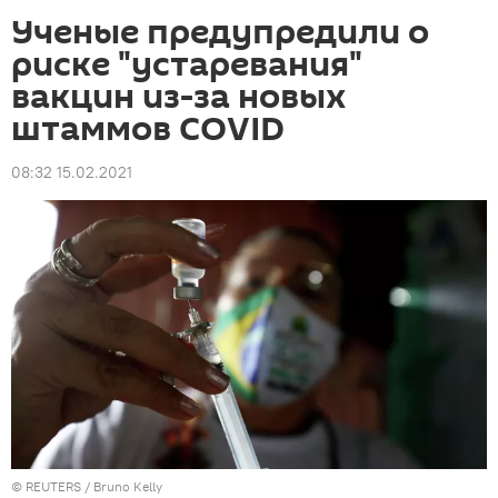
Ученые предупредили о
риске "устаревания"
вакцин из-за новых
штаммов COVID
08:32 15.02.2021
©
REUTERS
/ Bruno Kelly