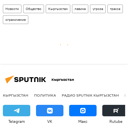
Новости
Общество
Кыргызстан
лавина
угроза
трасса
ограничение
Кыргызстан
КЫРГЫЗСТАН
ПОЛИТИКА
РАДИО SPUTNIK КЫРГЫЗСТАН
Р
Telegram
VK
Макс
Rutube