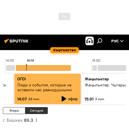
РУС
Кыргызстан
14:00
14:14
15:00
ОГО!
Жаңылыктар
уск
Люди и события, которые не
Жаңылыктар. Чыгарыл
оставили нас равнодушными
эфир
14:07
15:01
38 мин
3 мин
Вчера
Сегодня
г. Бишкек
89.3