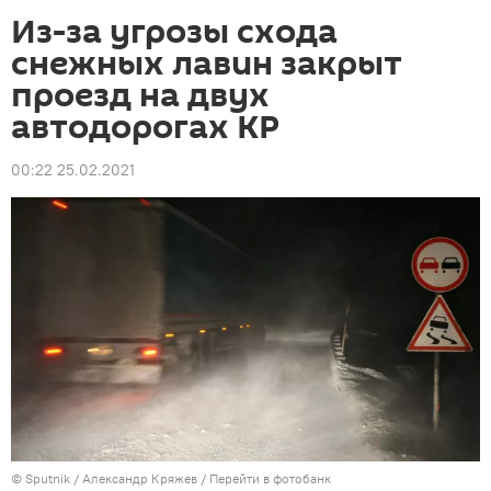
Из-за угрозы схода
снежных лавин закрыт
проезд на двух
автодорогах КР
00:22 25.02.2021
©
Sputnik
/ Александр Кряжев
/
Перейти в фотобанк