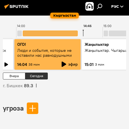
РУС
Кыргызстан
14:00
14:46
15:00
ОГО!
Жаңылыктар
уск
Люди и события, которые не
Жаңылыктар. Чыгарыл
оставили нас равнодушными
эфир
14:04
15:01
38 мин
3 мин
Вчера
Сегодня
г. Бишкек
89.3
угроза