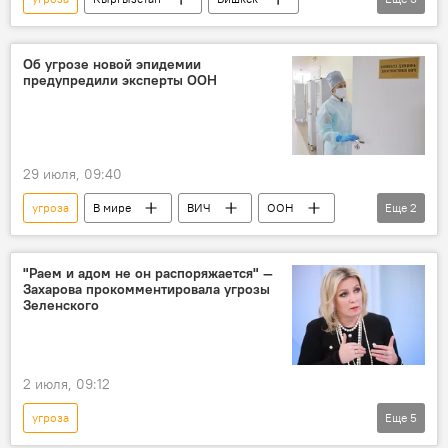
мэр
Айбек Джунушалиев
стройка
Генеральная прокуратура
Об угрозе новой эпидемии
предупредили эксперты ООН
29 июля, 09:40
угроза
В мире
ВИЧ
ООН
Еще
2
эпидемия
финансирование
"Раем и адом не он распоряжается" —
Захарова прокомментировала угрозы
Зеленского
2 июля, 09:12
угроза
Еще
5
Спецоперация России по защите Донбасса