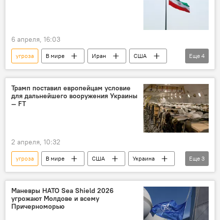
6 апреля, 16:03
угроза
В мире
Иран
США
Еще
4
ракетная атака
атака
ООН
Дональд Трамп
Трамп поставил европейцам условие
для дальнейшего вооружения Украины
— FT
2 апреля, 10:32
угроза
В мире
США
Украина
Еще
3
вооружение
Дональд Трамп
Европа
Маневры НАТО Sea Shield 2026
угрожают Молдове и всему
Причерноморью