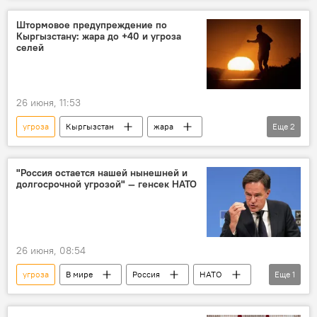
Россия
Украина
Киев
Штормовое предупреждение по
Кыргызстану: жара до +40 и угроза
Мария Захарова
Владимир Зеленский
селей
26 июня, 11:53
угроза
Кыргызстан
жара
Еще
2
штормовое предупреждение
сели
"Россия остается нашей нынешней и
долгосрочной угрозой" — генсек НАТО
26 июня, 08:54
угроза
В мире
Россия
НАТО
Еще
1
Марк Рютте