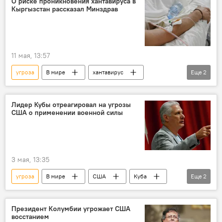
О риске проникновения хантавируса в
Кыргызстан рассказал Минздрав
11 мая, 13:57
угроза
В мире
хантавирус
Еще
2
Кыргызстан
Министерство здравоохранения КР
Лидер Кубы отреагировал на угрозы
США о применении военной силы
3 мая, 13:35
угроза
В мире
США
Куба
Еще
2
сила
реакция
Президент Колумбии угрожает США
восстанием