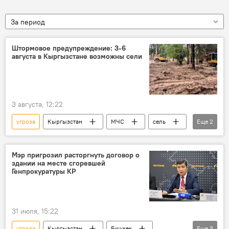
За период
Штормовое предупреждение: 3-6
августа в Кыргызстане возможны сели
3 августа, 12:22
угроза
Кыргызстан
МЧС
сель
Еще
2
штормовое предупреждение
риски
Мэр пригрозил расторгнуть договор о
здании на месте сгоревшей
Генпрокуратуры КР
31 июля, 15:22
угроза
Кыргызстан
Бишкек
Еще
3