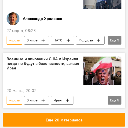
Александр Хроленко
27 марта, 08:23
угроза
В мире
НАТО
Молдова
Еще
3
военные учения
Румыния
Россия
Военные и чиновники США и Израиля
нигде не будут в безопасности, заявил
Иран
20 марта, 20:02
угроза
В мире
Иран
Еще
5
Ближний Восток
США
Израиль
чиновники
солдаты
Еще 20 материалов