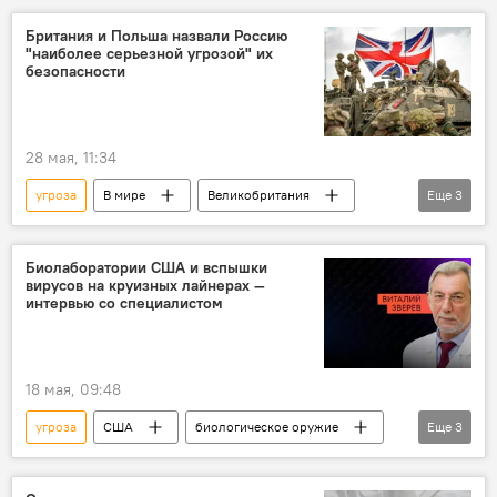
Британия и Польша назвали Россию
"наиболее серьезной угрозой" их
безопасности
28 мая, 11:34
угроза
В мире
Великобритания
Еще
3
Польша
соглашение
Россия
Биолаборатории США и вспышки
вирусов на круизных лайнерах —
интервью со специалистом
18 мая, 09:48
угроза
США
биологическое оружие
Еще
3
биологическая лаборатория
вирус
интервью