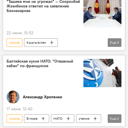
"Ташиев мне не угрожал" — Сооронбай
Жээнбеков ответил на заявление
Бекназарова
22 июня, 15:52
угроза
Кыргызстан
Еще
5
Сооронбай Жээнбеков
президент
Камчыбек Ташиев
отставка
Балтийская кухня НАТО: "Отважный
кабан" по-французски
Азимбек Бекназаров
Александр Хроленко
17 июня, 12:40
угроза
В мире
НАТО
учения
Еще
2
Прибалтика
Россия