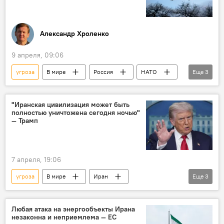
Александр Хроленко
9 апреля, 09:06
угроза
В мире
Россия
НАТО
Еще
3
Украина
БПЛА
дрон
"Иранская цивилизация может быть
полностью уничтожена сегодня ночью"
— Трамп
7 апреля, 19:06
угроза
В мире
Иран
Еще
3
Дональд Трамп
цивилизация
уничтожение
Любая атака на энергообъекты Ирана
незаконна и неприемлема — ЕС