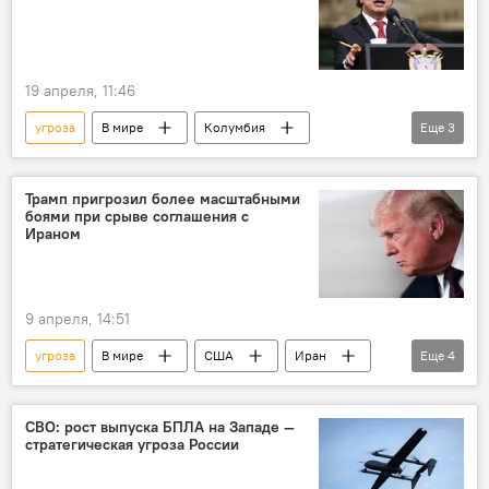
19 апреля, 11:46
угроза
В мире
Колумбия
Еще
3
Густаво Петро
США
восстание
Трамп пригрозил более масштабными
боями при срыве соглашения с
Ираном
9 апреля, 14:51
угроза
В мире
США
Иран
Еще
4
перемирие
прекращение огня
срыв
Дональд Трамп
СВО: рост выпуска БПЛА на Западе —
стратегическая угроза России