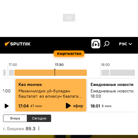
РУС
Кыргызстан
17:00
17:30
18:00
Көз мончок
Ежедневные новости
17:00
Мекенчилдик үй-бүлөдөн
Ежедневные новости. 
башталат: өз өлкөсүн баалаган
18:00
муунду кантип тарбиялоо
эфир
17:04
18:01
47 мин
5 мин
керек?
Вчера
Сегодня
г. Бишкек
89.3