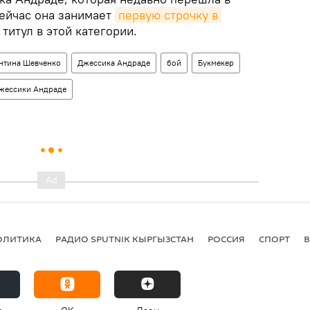
ейчас она занимает
первую строчку в 
титул в этой категории.
нтина Шевченко
Джессика Андраде
бой
Букмекер
Джессики Андраде
ОЛИТИКА
РАДИО SPUTNIK КЫРГЫЗСТАН
РОССИЯ
СПОРТ