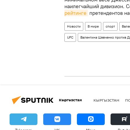
наилегчайший дивизион. С
рейтинге
претендентов на 
Новости
В мире
спорт
Вале
UFC
Валентина Шевченко против 
Кыргызстан
КЫРГЫЗСТАН
П