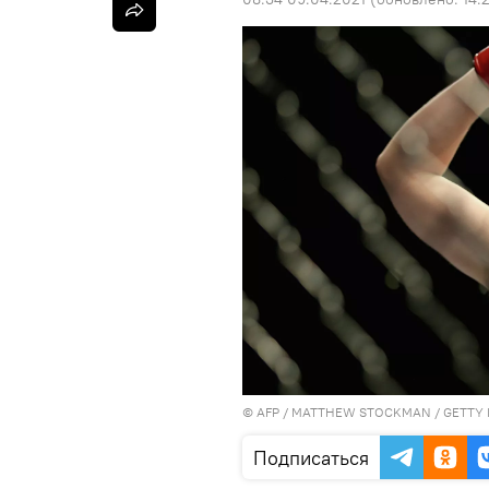
©
AFP
/ MATTHEW STOCKMAN / GETTY 
Подписаться