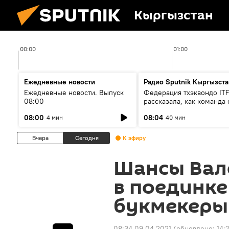
Кыргызстан
00:00
01:00
Ежедневные новости
Радио Sputnik Кыргызста
Ежедневные новости. Выпуск
Федерация тхэквондо IT
08:00
рассказала, как команда 
жертвой мошенников
08:00
08:04
4 мин
40 мин
Вчера
Сегодня
К эфиру
Шансы Вал
в поединке
букмекеры
08:34 09.04.2021
(обновлено:
14: