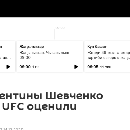
02:00
н
Жаңылыктар
Күн башат
F
Жаңылыктар. Чыгарылыш
Жерди 49 жылга ижар
стала
09:00
тартиби өзгөрөт: жаңы
эмнени көздөйт?
09:00
09:05
4 мин
44 мин
ентины Шевченко
 UFC оценили
27 14.12.2021
)