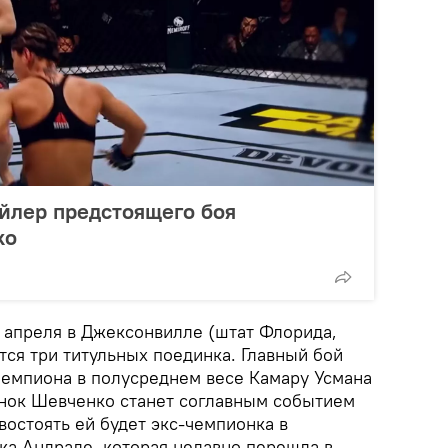
йлер предстоящего боя
ко
4 апреля в Джексонвилле (штат Флорида,
тся три титульных поединка. Главный бой
чемпиона в полусреднем весе Камару Усмана
нок Шевченко станет соглавным событием
ивостоять ей будет экс-чемпионка в
а Андраде, которая недавно перешла в