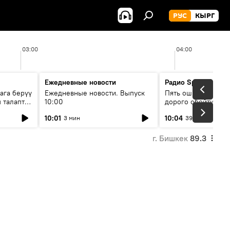
РУС
КЫРГ
03:00
04:00
Ежедневные новости
Радио Sputnik Кыр
ага берүү
Ежедневные новости. Выпуск
Пять ошибок котор
 талаптар
10:00
дорого обойтись п
жилья
10:01
10:04
3 мин
39 мин
г. Бишкек
89.3