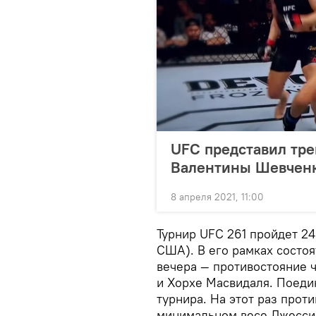
UFC представил тре
Валентины Шевчен
8 апреля 2021, 11:00
Турнир UFC 261 пройдет 2
США). В его рамках состоя
вечера — противостояние 
и Хорхе Масвидаля. Поеди
турнира. На этот раз прот
минимальном весе Джессик