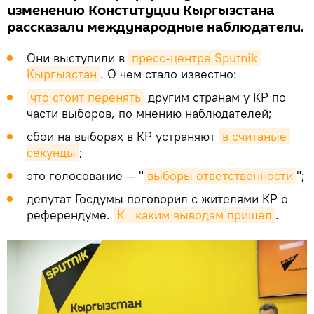
изменению Конституции Кыргызстана
рассказали международные наблюдатели.
Они выступили в
пресс-центре Sputnik 
Кыргызстан
. О чем стало известно:
что стоит перенять
другим странам у КР по
части выборов, по мнению наблюдателей;
сбои на выборах в КР устраняют
в считаные 
секунды
;
это голосование — "
выборы ответственности
";
депутат Госдумы поговорил с жителями КР о
референдуме.
К 
каким выводам пришел
.