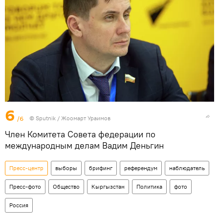
6
/6
©
Sputnik / Жоомарт Ураимов
Член Комитета Совета федерации по
международным делам Вадим Деньгин
Пресс-центр
выборы
брифинг
референдум
наблюдатель
Пресс-фото
Общество
Кыргызстан
Политика
фото
Россия