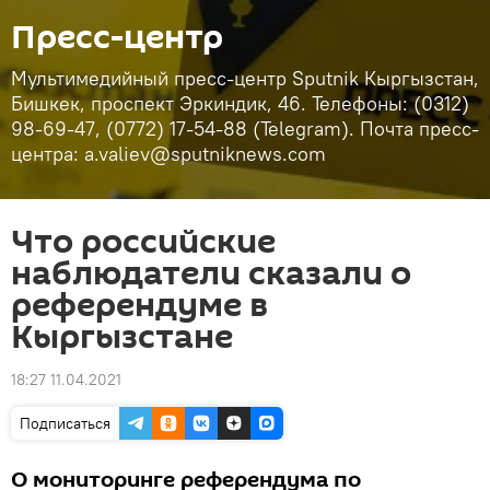
Пресс-центр
Мультимедийный пресс-центр Sputnik Кыргызстан,
Бишкек, проспект Эркиндик, 46. Телефоны: (0312)
98-69-47, (0772) 17-54-88 (Telegram). Почта пресс-
центра: a.valiev@sputniknews.com
Что российские
наблюдатели сказали о
референдуме в
Кыргызстане
18:27 11.04.2021
Подписаться
О мониторинге референдума по