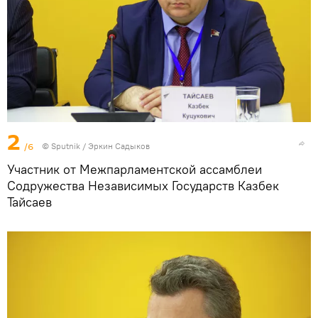
2
/6
©
Sputnik
/ Эркин Садыков
Участник от Межпарламентской ассамблеи
Содружества Независимых Государств Казбек
Тайсаев