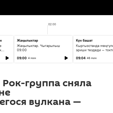
02:00
н
Жаңылыктар
Күн башат
е
Жаңылыктар. Чыгарылыш
Кыргызстанда мөңгүл
х
09:00
эриши тездеди — токт
мүмкүн эмеспи?
09:00
09:04
4 мин
46 мин
 Рок-группа сняла
не
егося вулкана —