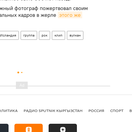
ажный фотограф пожертвовал своим
альных кадров в жерле
этого же 
Исландия
группа
рок
клип
вулкан
ОЛИТИКА
РАДИО SPUTNIK КЫРГЫЗСТАН
РОССИЯ
СПОРТ