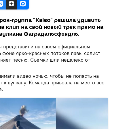
рок-группа "Kaleo" решила удивить
а клип на свой новый трек прямо на
вулкана Фаградальсфьядль.
ы представили на своем официальном
а фоне ярко-красных потоков лавы солист
няет песню. Съемки шли недалеко от
нимали видео ночью, чтобы не попасть на
т к вулкану. Команда привезла на место все
е.