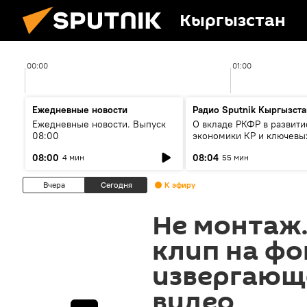
Кыргызстан
00:00
01:00
Ежедневные новости
Радио Sputnik Кыргызста
Ежедневные новости. Выпуск
О вкладе РКФР в развити
08:00
экономики КР и ключевы
секторах до 2030 года
08:00
08:04
4 мин
55 мин
Вчера
Сегодня
К эфиру
Не монтаж.
клип на фо
извергающ
видео