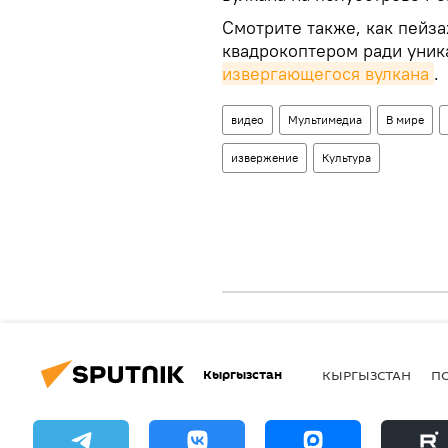
Смотрите также, как пейз
квадрокоптером ради уник
извергающегося вулкана
.
видео
Мультимедиа
В мире
извержение
Культура
Кыргызстан
КЫРГЫЗСТАН
П