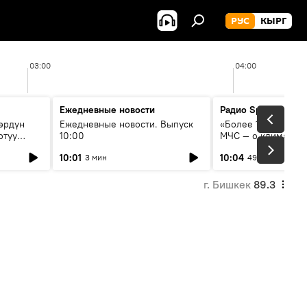
РУС
КЫРГ
03:00
04:00
Ежедневные новости
Радио Sputnik Кыр
өрдүн
Ежедневные новости. Выпуск
«Более 1200 сёл в 
отуу
10:00
МЧС — о климате, 
системе оповещен
10:01
10:04
3 мин
49 мин
населения
г. Бишкек
89.3