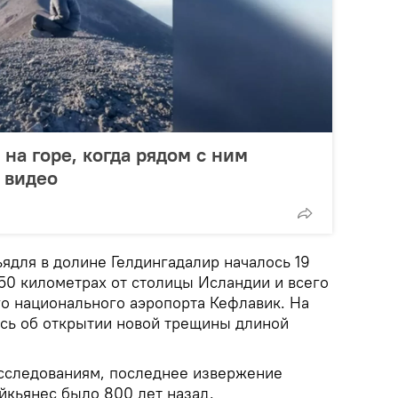
на горе, когда рядом с ним
 видео
для в долине Гелдингадалир началось 19
 50 километрах от столицы Исландии и всего
го национального аэропорта Кефлавик. На
сь об открытии новой трещины длиной
сследованиям, последнее извержение
йкьянес было 800 лет назад.