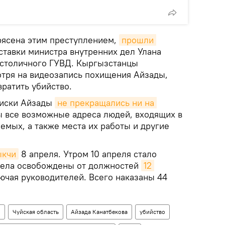
рясена этим преступлением,
прошли 
ставки министра внутренних дел Улана
 столичного ГУВД. Кыргызстанцы
отря на видеозапись похищения Айзады,
ратить убийство.
оиски Айзады
не прекращались ни на 
ы все возможные адреса людей, входящих в
емых, а также места их работы и другие
ыкчи
8 апреля. Утром 10 апреля стало
о дела освобождены от должностей
12 
лючая руководителей. Всего наказаны 44
н
Чуйская область
Айзада Канатбекова
убийство