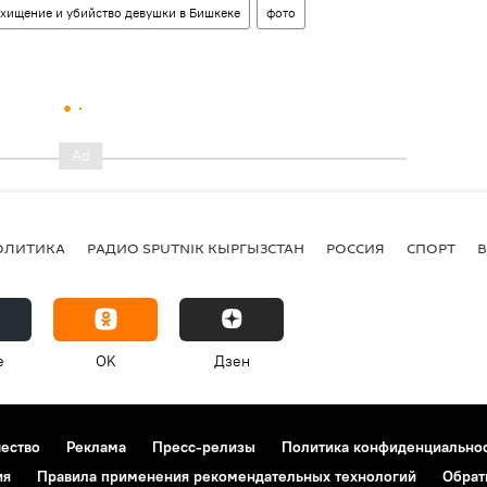
хищение и убийство девушки в Бишкеке
фото
ОЛИТИКА
РАДИО SPUTNIK КЫРГЫЗСТАН
РОССИЯ
СПОРТ
e
OK
Дзен
чество
Реклама
Пресс-релизы
Политика конфиденциально
ия
Правила применения рекомендательных технологий
Обрат