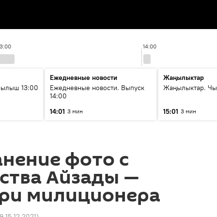
13:00
14:00
Ежедневные новости
Жаңылыктар
рылыш 13:00
Ежедневные новости. Выпуск
Жаңылыктар. Чы
14:00
14:01
15:01
3 мин
3 мин
нение фото с
ства Айзады —
три милиционера
19 15.12.2021
)