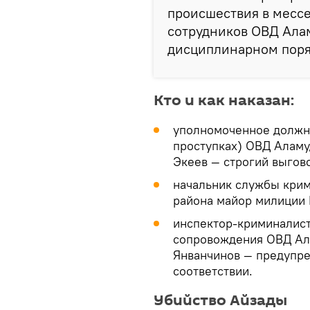
происшествия в мессе
сотрудников ОВД Ала
дисциплинарном поряд
Кто и как наказан:
уполномоченное должно
проступках) ОВД Аламу
Экеев — строгий выгов
начальник службы кри
района майор милиции 
инспектор-криминалист
сопровождения ОВД Ала
Янванчинов — предупр
соответствии.
Убийство Айзады