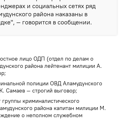
нджерах и социальных сетях ряд
мудунского района наказаны в
ке", — говорится в сообщении.
стное лицо ОДП (отдел по делам о
дунского района лейтенант милиции А.
ор;
минальной полиции ОВД Аламудунского
К. Самаев — строгий выговор;
 группы криминалистического
мудунского района капитан милиции М.
еждение о неполном служебном