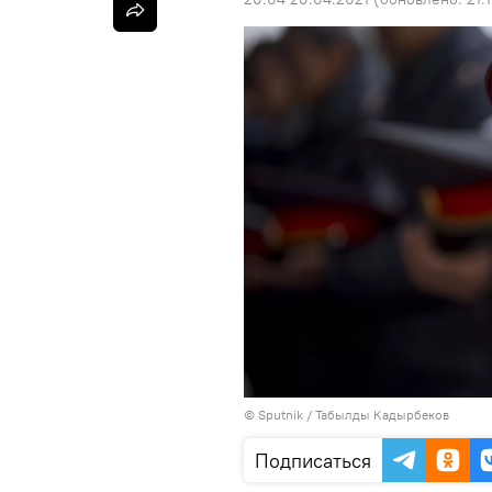
©
Sputnik / Табылды Кадырбеков
Подписаться