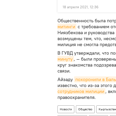
18 апреля 2021, 12:36
Общественность была пот
митинги
с требованием от
Ниязбекова и руководства
возмущены тем, что, несм
милиция не смогла предотв
В ГУВД утверждали, что п
минуту
, — были проверен
круг знакомства подозрева
связи.
Айзаду
похоронили в Бал
известно, что из-за этог
сотрудников милиции
, вк
правоохранителя.
Новости
Общество
Кыргызста