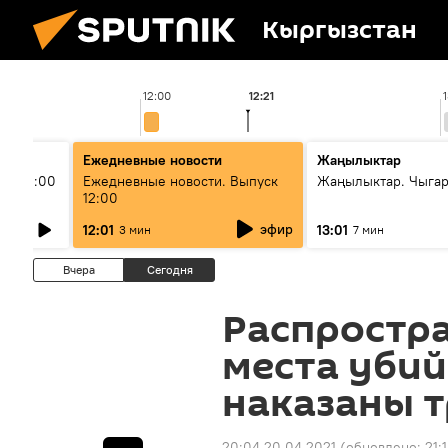
Кыргызстан
12:00
12:21
Ежедневные новости
Жаңылыктар
ыш 11:00
Ежедневные новости. Выпуск
Жаңылыктар. Чыга
12:00
эфир
12:01
13:01
3 мин
7 мин
Вчера
Сегодня
Распростра
места убий
наказаны 
20:04 20.04.2021
(обновлено:
21: