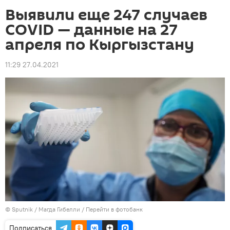
Выявили еще 247 случаев
COVID — данные на 27
апреля по Кыргызстану
11:29 27.04.2021
©
Sputnik
/ Магда Гибелли
/
Перейти в фотобанк
Подписаться