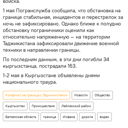
войска.
1 мая Погранслужба сообщила, что обстановка на
границе стабильная, инцидентов и перестрелок за
ночь не зафиксировано. Однако ближе к полудню
обстановку пограничники оценили как
относительно напряженную — на территории
Таджикистана зафиксировали движение военной
техники в направлении границы.
По последним данным, в эти дни погибли 34
кыргызстанца, пострадали 163.
1-2 мая в Кыргызстане объявлены днями
национального траура.
Конфликт на границе с Таджикистаном
Новости
Общество
Кыргызстан
Происшествия
Лейлекский район
Баткенская область
граница
Исфана
дорога
видео