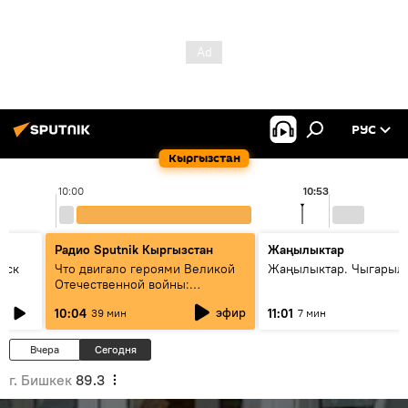
РУС
Кыргызстан
10:00
10:53
Радио Sputnik Кыргызстан
Жаңылыктар
уск
Что двигало героями Великой
Жаңылыктар. Чыгарылы
Отечественной войны:
вспоминая Чолпонбая
эфир
10:04
11:01
39 мин
7 мин
Тулебердиева
Вчера
Сегодня
г. Бишкек
89.3