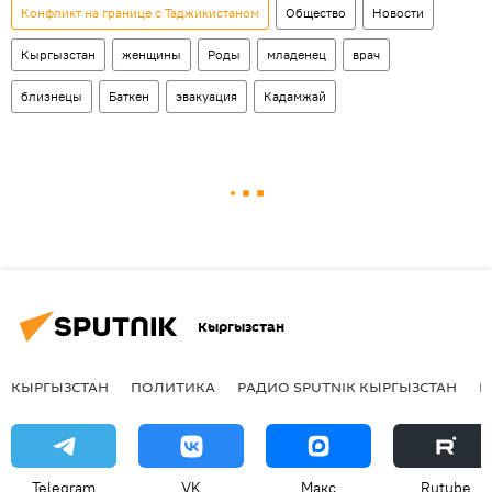
Конфликт на границе с Таджикистаном
Общество
Новости
Кыргызстан
женщины
Роды
младенец
врач
близнецы
Баткен
эвакуация
Кадамжай
Кыргызстан
КЫРГЫЗСТАН
ПОЛИТИКА
РАДИО SPUTNIK КЫРГЫЗСТАН
Р
Telegram
VK
Макс
Rutube