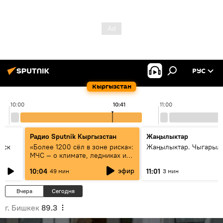
РУС
Кыргызстан
10:00
10:41
11:00
Радио Sputnik Кыргызстан
Жаңылыктар
уск
«Более 1200 сёл в зоне риска»:
Жаңылыктар. Чыгарылы
МЧС — о климате, ледниках и
системе оповещения
эфир
10:04
11:01
49 мин
3 мин
населения
Вчера
Сегодня
г. Бишкек
89.3