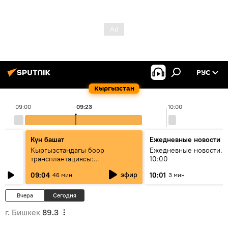
РУС
Кыргызстан
09:00
09:23
10:00
Күн башат
Ежедневные новости
Кыргызстандагы боор
Ежедневные новости. 
трансплантациясы:
10:00
жетишкендиктер жана өнүгүү
эфир
09:04
10:01
46 мин
3 мин
келечеги
Вчера
Сегодня
г. Бишкек
89.3