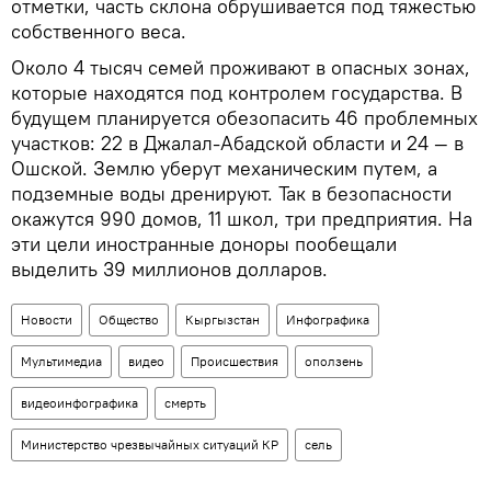
отметки, часть склона обрушивается под тяжестью
собственного веса.
Около 4 тысяч семей проживают в опасных зонах,
которые находятся под контролем государства. В
будущем планируется обезопасить 46 проблемных
участков: 22 в Джалал-Абадской области и 24 — в
Ошской. Землю уберут механическим путем, а
подземные воды дренируют. Так в безопасности
окажутся 990 домов, 11 школ, три предприятия. На
эти цели иностранные доноры пообещали
выделить 39 миллионов долларов.
Новости
Общество
Кыргызстан
Инфографика
Мультимедиа
видео
Происшествия
оползень
видеоинфографика
смерть
Министерство чрезвычайных ситуаций КР
сель