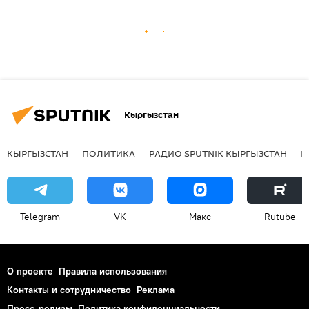
Кыргызстан
КЫРГЫЗСТАН
ПОЛИТИКА
РАДИО SPUTNIK КЫРГЫЗСТАН
Р
Telegram
VK
Макс
Rutube
О проекте
Правила использования
Контакты и сотрудничество
Реклама
Пресс-релизы
Политика конфиденциальности