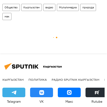
Общество
Кыргызстан
видео
Мультимедиа
природа
мак
Кыргызстан
КЫРГЫЗСТАН
ПОЛИТИКА
РАДИО SPUTNIK КЫРГЫЗСТАН
Р
Telegram
VK
Макс
Rutube