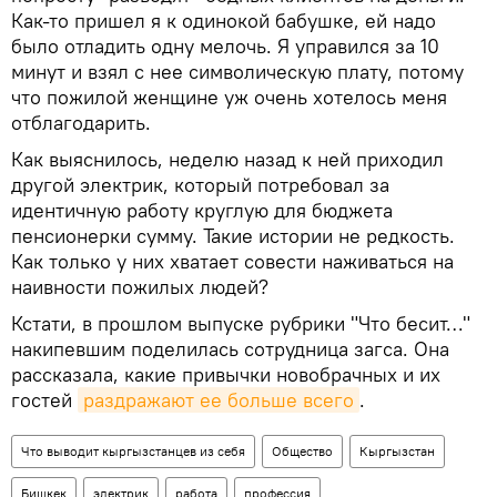
Как-то пришел я к одинокой бабушке, ей надо
было отладить одну мелочь. Я управился за 10
минут и взял с нее символическую плату, потому
что пожилой женщине уж очень хотелось меня
отблагодарить.
Как выяснилось, неделю назад к ней приходил
другой электрик, который потребовал за
идентичную работу круглую для бюджета
пенсионерки сумму. Такие истории не редкость.
Как только у них хватает совести наживаться на
наивности пожилых людей?
Кстати, в прошлом выпуске рубрики "Что бесит…"
накипевшим поделилась сотрудница загса. Она
рассказала, какие привычки новобрачных и их
гостей
раздражают ее больше всего
.
Что выводит кыргызстанцев из себя
Общество
Кыргызстан
Бишкек
электрик
работа
профессия