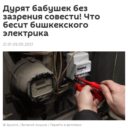
Дурят бабушек без
зазрения совести! Что
бесит бишкекского
электрика
21:31 09.05.2021
©
Sputnik
/ Виталий Аньков
/
Перейти в фотобанк