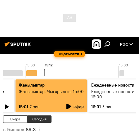
РУС
Кыргызстан
15:00
15:12
16:00
Жаңылыктар
Ежедневные новости
кая
Жаңылыктар. Чыгарылыш 15:00
Ежедневные новости. 
16:00
эфир
15:01
16:01
7 мин
3 мин
Вчера
Сегодня
г. Бишкек
89.3