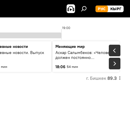
РУС
КЫРГ
19:00
евные новости
Меняющие мир
евные новости. Выпуск
Аскар Салымбеков: «Человек
должен постоянно
совершенствоваться»
18:06
 мин
54 мин
г. Бишкек
89.3