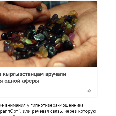
в кыргызстанцам вручали
ия одной аферы
вке внимания у гипнотизера-мошенника
раппОрт", или речевая связь, через которую