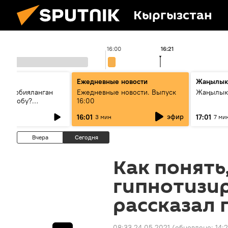
Кыргызстан
16:00
16:21
Ежедневные новости
Жаңылык
н тарбияланган
Ежедневные новости. Выпуск
Жаңылыкт
й болобу?
16:00
жашоосунда
эфир
16:01
17:01
3 мин
7 ми
орду
Вчера
Сегодня
Как понять,
гипнотизи
рассказал 
08:33 24.05.2021
(обновлено:
14:2