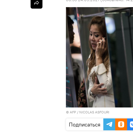
©
AFP
/ NICOLAS ASFOURI
Подписаться