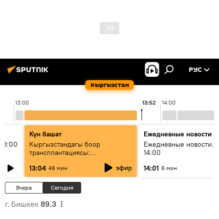
РУС
Кыргызстан
13:00
13:52
14:00
Күн башат
Ежедневные новости
13:00
Кыргызстандагы боор
Ежедневные новости. 
трансплантациясы:
14:00
жетишкендиктер жана өнүгүү
эфир
13:04
14:01
46 мин
6 мин
келечеги
Вчера
Сегодня
г. Бишкек
89.3