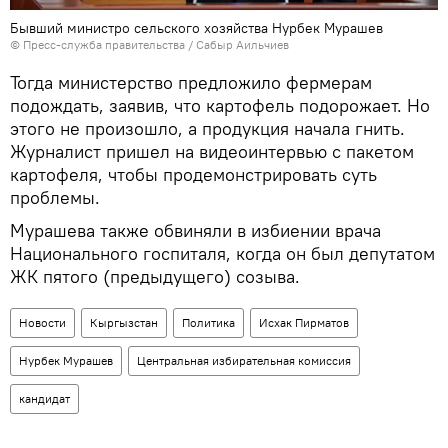
Бывший министро сельского хозяйства Нурбек Мурашев
©
Пресс-служба правительства / Сабыр Аильчиев
Тогда министерство предложило фермерам
подождать, заявив, что картофель подорожает. Но
этого не произошло, а продукция начала гнить.
Журналист пришел на видеоинтервью с пакетом
картофеля, чтобы продемонстрировать суть
проблемы.
Мурашева также обвиняли в избиении врача
Национального госпиталя, когда он был депутатом
ЖК пятого (предыдущего) созыва.
Новости
Кыргызстан
Политика
Исхак Пирматов
Нурбек Мурашев
Центральная избирательная комиссия
кандидат