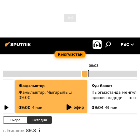
РУС
Кыргызстан
09:03
Жаңылыктар
Күн башат
Жаңылыктар. Чыгарылыш
Кыргызстанда мөңгүлө
09:00
эриши тездеди — токто
мүмкүн эмеспи?
эфир
09:00
09:04
4 мин
46 мин
Вчера
Сегодня
г. Бишкек
89.3