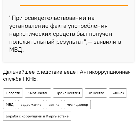
"При освидетельствовании на
установление факта употребления
наркотических средств был получен
положительный результат",— заявили в
МВД.
Дальнейшее следствие ведет Антикоррупционная
служба ГКНБ.
Новости
Кыргызстан
Происшествия
Общество
Бишкек
МВД
задержание
взятка
милиционер
Борьба с коррупцией в Кыргызстане