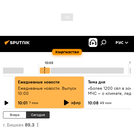
РУС
Кыргызстан
10:03
11:
Ежедневные новости
Тема дня
үн
Ежедневные новости. Выпуск
«Более 1200 сёл в зоне
10:00
МЧС — о климате, ледн
системе оповещения
эфир
10:01
10:08
7 мин
49 мин
населения
Вчера
Сегодня
г. Бишкек
89.3