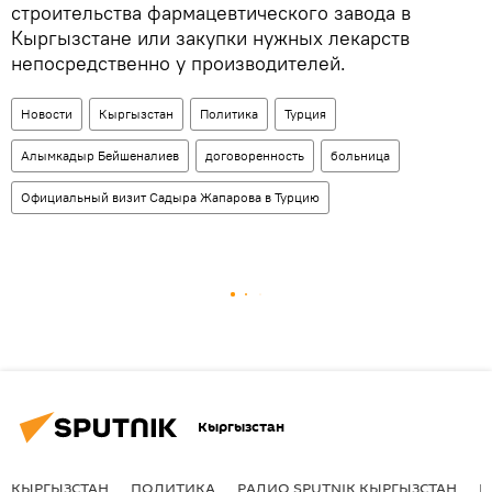
строительства фармацевтического завода в
Кыргызстане или закупки нужных лекарств
непосредственно у производителей.
Новости
Кыргызстан
Политика
Турция
Алымкадыр Бейшеналиев
договоренность
больница
Официальный визит Садыра Жапарова в Турцию
Кыргызстан
КЫРГЫЗСТАН
ПОЛИТИКА
РАДИО SPUTNIK КЫРГЫЗСТАН
Р