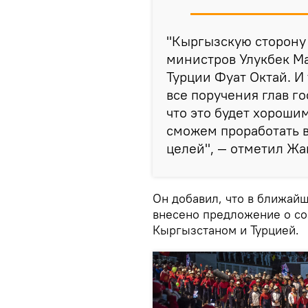
"Кыргызскую сторону 
министров Улукбек Ма
Турции Фуат Октай. И
все поручения глав г
что это будет хороши
сможем проработать 
целей", — отметил Жа
Он добавил, что в ближай
внесено предложение о со
Кыргызстаном и Турцией.