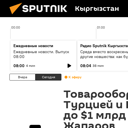
Кыргызстан
00:00
01:00
Ежедневные новости
Радио Sputnik Кыргызста
Ежедневные новости. Выпуск
Среда вместо воскресень
08:00
другие новшества: как бу
проходить выборы в КР?
08:00
08:04
4 мин
38 мин
Вчера
Сегодня
К эфиру
Товарообо
Турцией и 
до $1 млрд
Жапаров