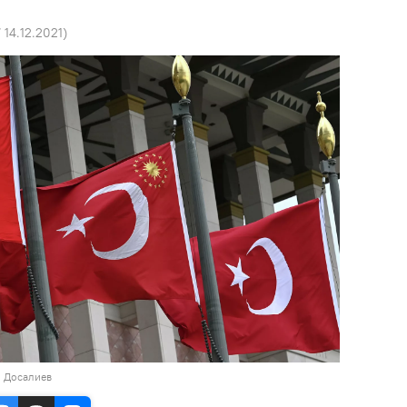
7 14.12.2021
)
н Досалиев