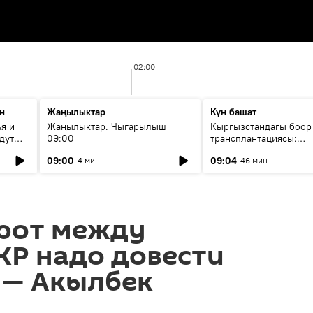
02:00
н
Жаңылыктар
Күн башат
я и
Жаңылыктар. Чыгарылыш
Кыргызстандагы боор
дут
09:00
трансплантациясы:
жетишкендиктер жана
09:00
09:04
4 мин
46 мин
келечеги
рот между
КР надо довести
 — Акылбек