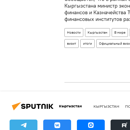
Кыргызстана министр экон
финансов и Казначейства 
финансовых институтов раз
Новости
Кыргызстан
В мире
визит
итоги
Официальный визи
Кыргызстан
КЫРГЫЗСТАН
П