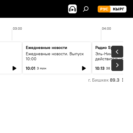
РУС
КЫРГ
03:00
04:00
Ежедневные новости
Радио Sputnik Кыр
Ежедневные новости. Выпуск
Эль-Ниньо, жара и 
10:00
действительно вли
 өнүгүү
погоду в Кыргызст
10:01
10:13
3 мин
38 мин
г. Бишкек
89.3