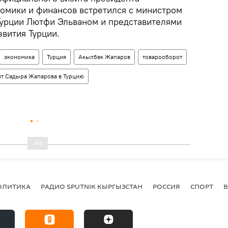
омики и финансов встретился с министром
Турции Лютфи Эльваном и представителями
вития Турции.
экономика
Турция
Акылбек Жапаров
товарооборот
т Садыра Жапарова в Турцию
ОЛИТИКА
РАДИО SPUTNIK КЫРГЫЗСТАН
РОССИЯ
СПОРТ