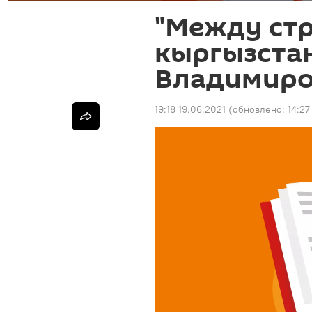
"Между стр
кыргызста
Владимиро
19:18 19.06.2021
(обновлено:
14:27