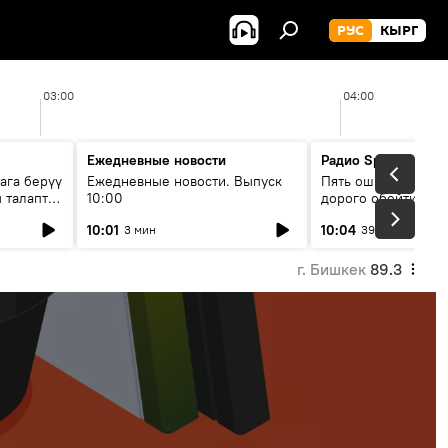
РУС
КЫРГ
03:00
04:00
Ежедневные новости
Радио Sputnik Кыр
ага берүү
Ежедневные новости. Выпуск
Пять ошибок котор
 талаптар
10:00
дорого обойтись п
жилья
10:01
10:04
3 мин
39 мин
г. Бишкек
89.3