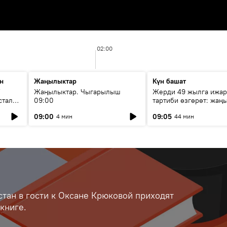
02:00
н
Жаңылыктар
Күн башат
F
Жаңылыктар. Чыгарылыш
Жерди 49 жылга ижар
стала
09:00
тартиби өзгөрөт: жаңы
эмнени көздөйт?
09:00
09:05
4 мин
44 мин
тан в гости к Оксане Крюковой приходят
книге.