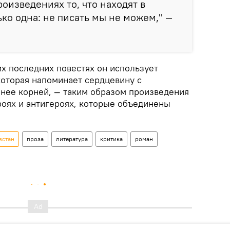
оизведениях то, что находят в
ько одна: не писать мы не можем," —
их последних повестях он использует
которая напоминает сердцевину с
нее корней, — таким образом произведения
роях и антигероях, которые объединены
зстан
проза
литература
критика
роман