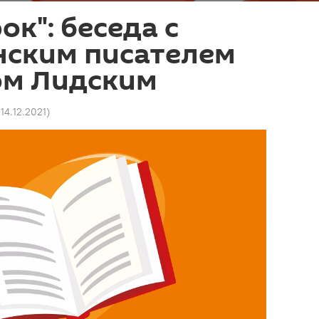
ок": беседа с
нским писателем
м Лидским
 14.12.2021
)