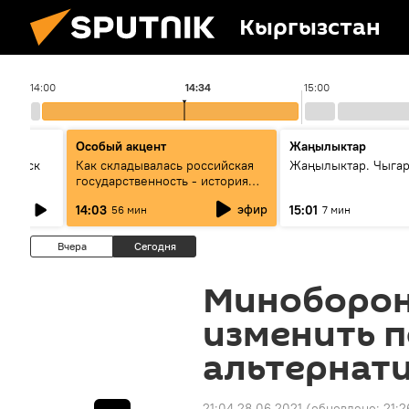
Кыргызстан
14:00
14:34
15:00
Особый акцент
Жаңылыктар
Выпуск
Как складывалась российская
Жаңылыктар. Чыга
государственность - история
России и геополитика Евразии
эфир
14:03
15:01
56 мин
7 мин
глазами аналитиков
Вчера
Сегодня
Миноборон
изменить 
альтернат
21:04 28.06.2021
(обновлено:
21:2