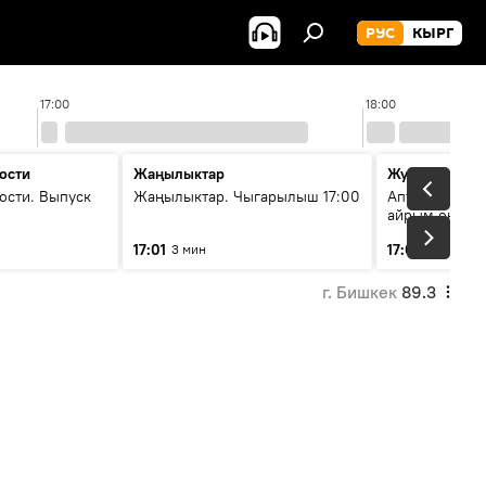
РУС
КЫРГ
17:00
18:00
ости
Жаңылыктар
Жума жыйын
ости. Выпуск
Жаңылыктар. Чыгарылыш 17:00
Апта ичинде 
айрым окуяла
17:01
17:05
3 мин
45 мин
г. Бишкек
89.3