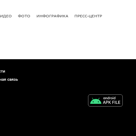
ВИДЕО
ФОТО
ИНФОГРАФИКА
ПРЕСС-ЦЕНТР
сти
ная связь