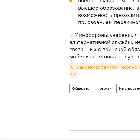
военнообязанным, сост
высшее образование, в 
возможность проходить
присвоением первичного
В Минобороны уверены, чт
альтернативной службы, н
связанных с воинской обя
мобилизационных ресурсов
С законопроектом можно о
>>
Общество
Новости
Кыргызста