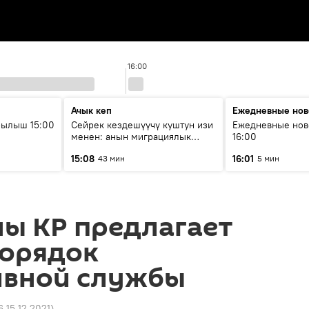
16:00
Ачык кеп
Ежедневные нов
рылыш 15:00
Сейрек кездешүүчү куштун изи
Ежедневные нов
менен: анын миграциялык
16:00
жолу эмнеден кабар берет?
15:08
16:01
43 мин
5 мин
ы КР предлагает
порядок
ивной службы
6 15.12.2021
)