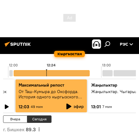
РУС
Кыргызстан
12:00
12:24
13:00
Максимальный репост
Жаңылыктар
уск
От Таш-Кумыра до Оксфорда.
Жаңылыктар. Чыгарыл
История одного кыргызского
динозавра
эфир
12:03
13:01
49 мин
7 мин
Вчера
Сегодня
г. Бишкек
89.3