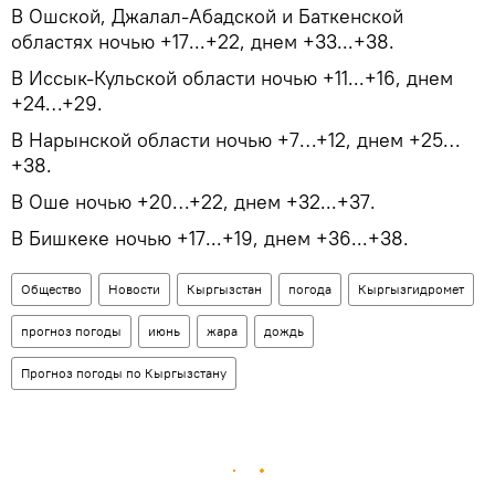
В Ошской, Джалал-Абадской и Баткенской
областях ночью +17...+22, днем +33...+38.
В Иссык-Кульской области ночью +11...+16, днем
+24…+29.
В Нарынской области ночью +7…+12, днем +25…
+38.
В Оше ночью +20…+22, днем +32...+37.
В Бишкеке ночью +17...+19, днем +36...+38.
Общество
Новости
Кыргызстан
погода
Кыргызгидромет
прогноз погоды
июнь
жара
дождь
Прогноз погоды по Кыргызстану