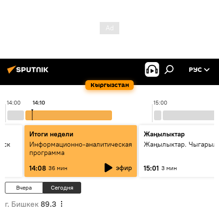
РУС
Кыргызстан
14:00
14:10
15:00
Итоги недели
Жаңылыктар
уск
Информационно-аналитическая
Жаңылыктар. Чыгарыл
программа
эфир
14:08
15:01
36 мин
3 мин
Вчера
Сегодня
г. Бишкек
89.3